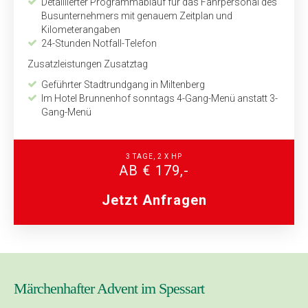
Detaillierter Programmablauf für das Fahrpersonal des
Busunternehmers mit genauem Zeitplan und
Kilometerangaben
24-Stunden Notfall-Telefon
Zusatzleistungen Zusatztag
Geführter Stadtrundgang in Miltenberg
Im Hotel Brunnenhof sonntags 4-Gang-Menü anstatt 3-
Gang-Menü
3 TAGE, 2 X HP
AB € 179,-
Jetzt Anfragen
Märchenhafter Advent im Spessart