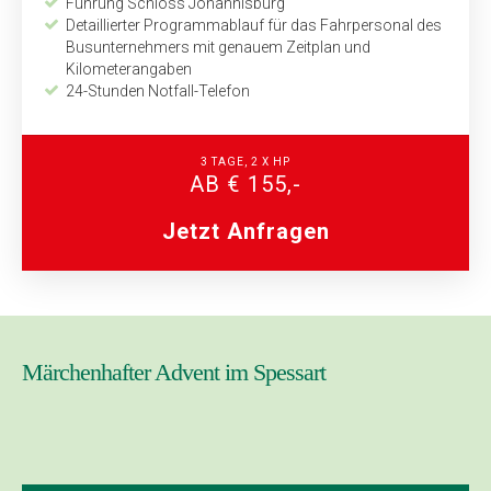
Führung Schloss Johannisburg
Detaillierter Programmablauf für das Fahrpersonal des
Busunternehmers mit genauem Zeitplan und
Kilometerangaben
24-Stunden Notfall-Telefon
3 TAGE, 2 X HP
AB € 155,-
Jetzt Anfragen
Märchenhafter Advent im Spessart