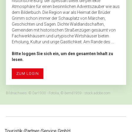
historische Burg: der Spessart bietet die perfekte
Atmosphäre für einen besinnlichen Adventszauber wie aus
dem Bilderbuch. Die Region war als Heimat der Brüder
Grimm schon immer der Schauplatz von Märchen,
Geschichten und Sagen. Dichte Waldlandschaften,
Gemeinden mit historischen Straßenzügen gesäumt von
Fachwerkhäusern und urtypische Wirtshäuser bieten
Erholung, Kultur und urige Gastlichkeit. Am Rande des ...
Bitte loggen Sie sich ein, um den gesamten Inhalt zu
lesen.
ZUM LOGIN
Bildnachweis: © Dar1930 - Fotolia, © bernd1959 - stock.adobe.com
Touristik-Partner-Service GmbH