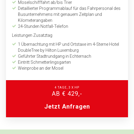
Moselschifffahrt ab/bis Trier
Detaillierter Programmablauf für das Fahrpersonal des
Busunternehmens mit genauem Zeitplan und
Kilometerangaben
24-Stunden Notfall-Telefon
Leistungen Zusatztag
1 Übernachtung mit HP und Ortstaxe im 4-Sterne Hotel
DoubleTree by Hilton Luxemburg
Geführter Stadtrundgang in Echternach
Eintritt Schmetterlingsgarten
Weinprobe an der Mosel
4 TAGE, 3 X HP
AB € 429,-
Jetzt Anfragen