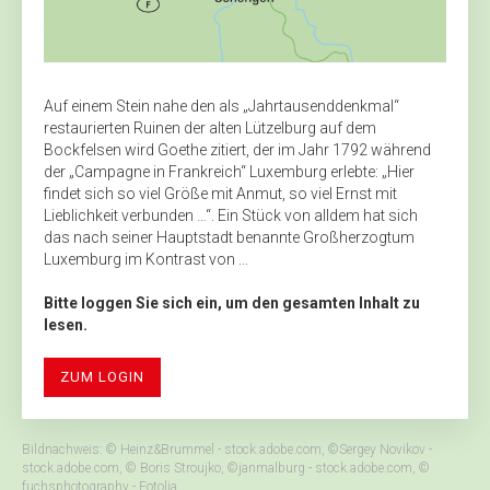
Auf einem Stein nahe den als „Jahrtausenddenkmal“
restaurierten Ruinen der alten Lützelburg auf dem
Bockfelsen wird Goethe zitiert, der im Jahr 1792 während
der „Campagne in Frankreich“ Luxemburg erlebte: „Hier
findet sich so viel Größe mit Anmut, so viel Ernst mit
Lieblichkeit verbunden …“. Ein Stück von alldem hat sich
das nach seiner Hauptstadt benannte Großherzogtum
Luxemburg im Kontrast von ...
Bitte loggen Sie sich ein, um den gesamten Inhalt zu
lesen.
ZUM LOGIN
Bildnachweis: © Heinz&Brummel - stock.adobe.com, ©Sergey Novikov -
stock.adobe.com, © Boris Stroujko, ©janmalburg - stock.adobe.com, ©
fuchsphotography - Fotolia