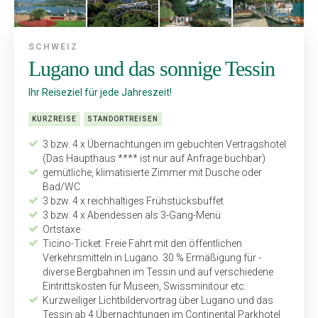
SCHWEIZ
Lugano und das sonnige Tessin
Ihr Reiseziel für jede Jahreszeit!
KURZREISE
STANDORTREISEN
3 bzw. 4 x Übernachtungen im gebuchten Vertragshotel
(Das Haupthaus **** ist nur auf Anfrage buchbar)
gemütliche, klimatisierte Zimmer mit Dusche oder
Bad/WC
3 bzw. 4 x reichhaltiges Frühstücksbuffet
3 bzw. 4 x Abendessen als 3-Gang-Menü
Ortstaxe
Ticino-Ticket: Freie Fahrt mit den öffentlichen
Verkehrsmitteln in Lugano. 30 % Ermäßigung für ­
diverse Bergbahnen im Tessin und auf verschiedene
Eintrittskosten für Museen, Swissminitour etc.
Kurzweiliger Lichtbildervortrag über Lugano und das
Tessin ab 4 Übernachtungen im Continental Parkhotel