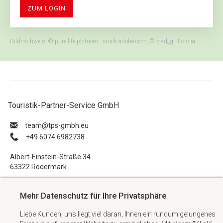
ZUM LOGIN
Bildnachweis: © pure-life-pictures - stock.adobe.com, © vlad_g - Fotolia
Touristik-Partner-Service GmbH
ue.hbmg-spt@maet
+49 6074 6982738
Albert-Einstein-Straße 34
63322 Rödermark
Impressum
Mehr Datenschutz für Ihre Privatsphäre
Datenschutzerklärung
Liebe Kunden, uns liegt viel daran, Ihnen ein rundum gelungenes
AGB