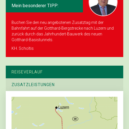
Mein besonderer TIPP:
Buchen Sie den neu angebotenen Zusatztag mit der
Bahnfahrt auf der Gotthard-Bergstrecke nach Luzern und
zurück durch das Jahrhundert-Bauwerk des neuen
Gotthard-Basistunnels.
KH. Scholtis
REISEVERLAUF
ZUSATZLEISTUNGEN