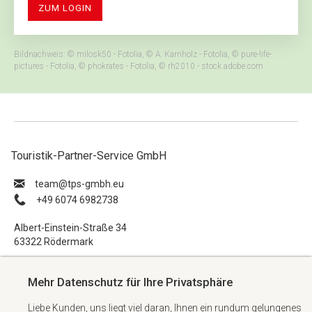
ZUM LOGIN
Bildnachweis: © milosk50 - Fotolia, © A. Karnholz - Fotolia, © pure-life-
pictures - Fotolia, © phokrates - Fotolia, © rh2010 - stock.adobe.com
Touristik-Partner-Service GmbH
ue.hbmg-spt@maet
+49 6074 6982738
Albert-Einstein-Straße 34
63322 Rödermark
Impressum
Mehr Datenschutz für Ihre Privatsphäre
Datenschutzerklärung
Liebe Kunden, uns liegt viel daran, Ihnen ein rundum gelungenes
AGB