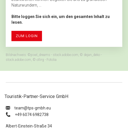
Naturwundern, ...
Bitte loggen Sie sich ein, um den gesamten Inhalt zu
lesen.
ZUM LOGIN
Bildnachweis: ©pixel_dreams - stock.adobe.com, © dejan_deko -
stock.adobe.com, © ollirg - Fotolia
Touristik-Partner-Service GmbH
ue.hbmg-spt@maet
+49 6074 6982738
Albert-Einstein-Straße 34