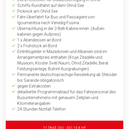
Schiffs-Rundfahrt auf dem Ohrid See
Picknick am Ohrid See
Fähr-Überfahrt für Bus und Passagiere von
Igoumenitsa nach Venedig-Fusina.
Übernachtung in der 2-Bett-Kabine innen. (Außen­
kabinen gegen Aufpreis)
1 x Abendessen an Bord
2 x Frühstück an Bord
Eintrittsgelder in Mazedonien und Albanien sind im
Arrangementpreis enthalten (Kruje Zitadelle und
Museum, Kloster Sveti Naum, Ohrid Zitadelle, Berat
Festungs­anlage, Butrint Ausgrabungen)
Permanente deutschsprachige Reiseleitung ab Shkoder
bis Sarande obligatorisch
gegen Extrakosten.
detaillierter Programmablauf für das Fahrpersonal des
Busunternehmens mit genauem Zeitplan und
Kilometerangaben
24-Stunden Notfall-Telefon
11 TAGE (DO - SO) 10 X HP