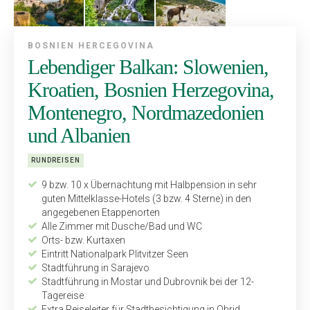
BOSNIEN HERCEGOVINA
Lebendiger Balkan: Slowenien,
Kroatien, Bosnien Herzegovina,
Montenegro, Nordmazedonien
und Albanien
RUNDREISEN
9 bzw. 10 x Übernachtung mit Halbpension in sehr
guten Mittel­klasse-Hotels (3 bzw. 4 Sterne) in den
angegebenen Etappen­orten
Alle Zimmer mit Dusche/Bad und WC
Orts- bzw. Kurtaxen
Eintritt Nationalpark Plitvitzer Seen
Stadtführung in Sarajevo
Stadtführung in Mostar und Dubrovnik bei der 12-
Tagereise
Extra Reiseleiter für Stadtbesich­tigung in Ohrid