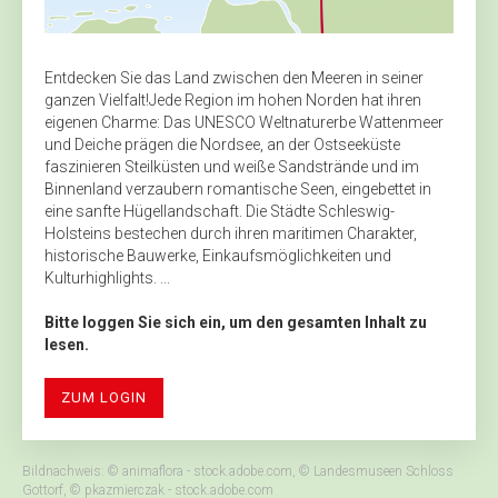
Entdecken Sie das Land zwischen den Meeren in seiner
ganzen Vielfalt!Jede Region im hohen Norden hat ihren
eigenen Charme: Das UNESCO Weltnaturerbe Wattenmeer
und Deiche prägen die Nordsee, an der Ostseeküste
faszinieren Steilküsten und weiße Sandstrände und im
Binnenland verzaubern romantische Seen, eingebettet in
eine sanfte Hügellandschaft. Die Städte Schleswig-
Holsteins bestechen durch ihren maritimen Charakter,
historische Bauwerke, Einkaufsmöglichkeiten und
Kulturhighlights. ...
Bitte loggen Sie sich ein, um den gesamten Inhalt zu
lesen.
ZUM LOGIN
Bildnachweis: © animaflora - stock.adobe.com, © Landesmuseen Schloss
Gottorf, © pkazmierczak - stock.adobe.com