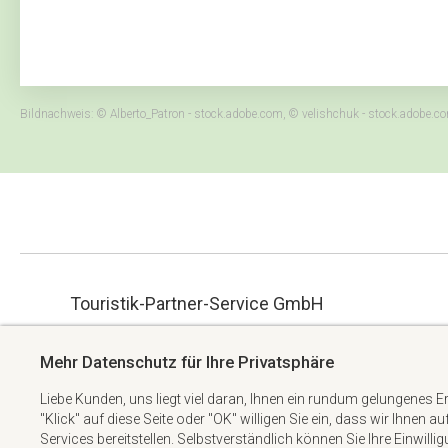
Bildnachweis: © Alberto_Patron - stock.adobe.com, © velishchuk - stock.adobe
Touristik-Partner-Service GmbH
ue.hbmg-spt@maet
Albert-Einstein-Straße 34
Mehr Datenschutz für Ihre Privatsphäre
+49 6074 6982738
63322 Rödermark
Liebe Kunden, uns liegt viel daran, Ihnen ein rundum gelungenes E
"Klick" auf diese Seite oder "OK" willigen Sie ein, dass wir Ihnen a
Services bereitstellen. Selbstverständlich können Sie Ihre Einwilli