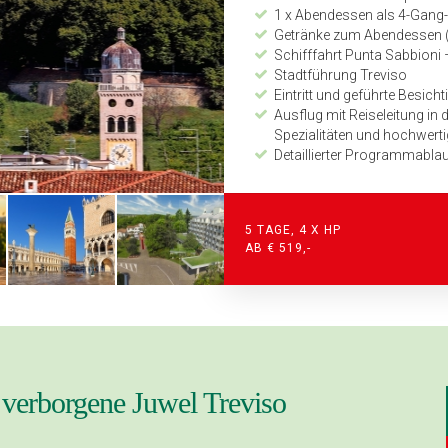
1 x Abendessen als 4-Gang
Getränke zum Abendessen (
Schifffahrt Punta Sabbioni 
Stadtführung Treviso
Eintritt und geführte Besich
Ausflug mit Reiseleitung in
Spezialitäten und hochwert
Detaillierter Programmabl
Zeitplan und Kilometerang
24-Stunden-Notfalltelefon
5 TAGE, 4 X HP
AB € 519,-
 verborgene Juwel Treviso