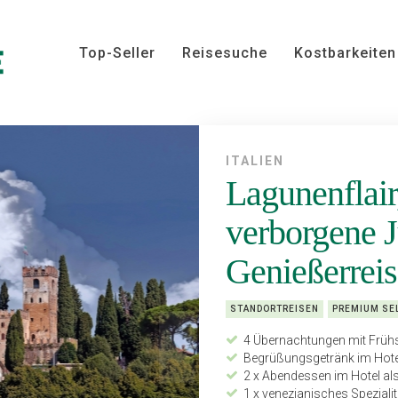
Top-Seller
Reisesuche
Kostbarkeiten
ITALIEN
Lagunenflair
verborgene 
Genießerreis
STANDORTREISEN
PREMIUM SE
4 Übernachtungen mit Frühst
Begrüßungsgetränk im Hote
2 x Abendessen im Hotel a
1 x venezianisches Spezial