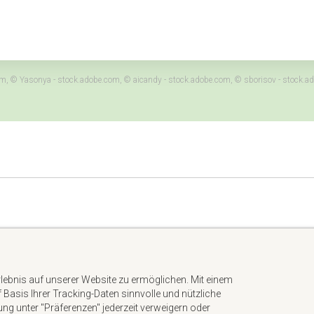
.com, © Yasonya - stock.adobe.com, © aicandy - stock.adobe.com, © sborisov - sto
Impressum
Datenschutzerklärung
rlebnis auf unserer Website zu ermöglichen. Mit einem
AGB
uf Basis Ihrer Tracking-Daten sinnvolle und nützliche
Kontakt
gung unter "Präferenzen" jederzeit verweigern oder