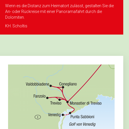
Wenn es die Distanz zum Heimatort zulässt, gestalten Sie die
An- oder Rückreise mit einer Panorama­fahrt durch die
Dolomiten.
KH. Scholtis