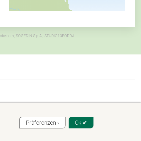
ck.adobe.com, SOGEDIN S.p.A., STUDIO13PODDA
Präferenzen ›
Ok ✔