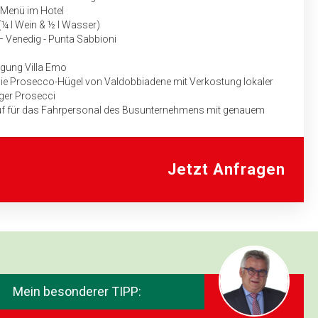
-Menü im Hotel
¼ l Wein & ½ l Wasser)
– Venedig - Punta Sabbioni
tigung Villa Emo
 die Prosecco-Hügel von Valdobbiadene mit Verkostung lokaler
iger Prosecci
auf für das Fahrpersonal des Busunternehmens mit genauem
aben
Jetzt Anfragen
Mein besonderer TIPP: