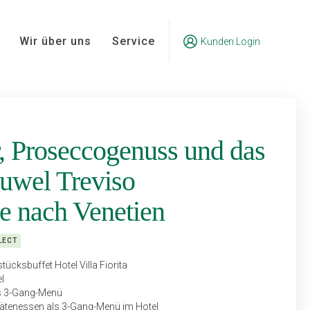
Wir über uns
Service
Kunden Login
, Proseccogenuss und das
Juwel Treviso
e nach Venetien
LECT
ücksbuffet Hotel Villa Fiorita
l
ls 3-Gang-Menü
itätenessen als 3-Gang-Menü im Hotel