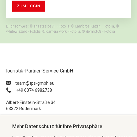
ZUM LOGIN
Bildnachweis: © anastasios71 - Fotolia, © Lambros Kazan - Fotolia, ©
whitewizzard - Fotolia, © camera work - Fotolia, © dermot68 - Fotolia
Touristik-Partner-Service GmbH
ue.hbmg-spt@maet
+49 6074 6982738
Albert-Einstein-Straße 34
63322 Rödermark
Impressum
Mehr Datenschutz für Ihre Privatsphäre
Datenschutzerklärung