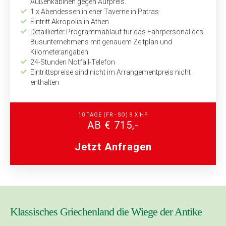
Außenkabinen gegen Aufpreis.
1 x Abendessen in ener Taverne in Patras
Eintritt Akropolis in Athen
Detaillierter Programmablauf für das Fahrpersonal des
Busunternehmens mit genauem Zeitplan und
Kilometerangaben
24-Stunden Notfall-Telefon
Eintrittspreise sind nicht im Arrangementpreis nicht
enthalten
10 TAGE
(FR - SO)
9 X HP
AB € 715,-
Jetzt Anfragen
Klassisches Griechenland die Wiege der Antike