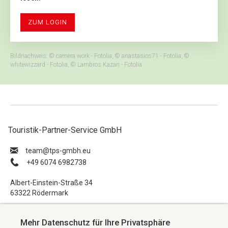
ZUM LOGIN
Bildnachweis: © camera work - Fotolia, © anastasios71 - Fotolia, ©
whitewizzard - Fotolia, © Lambros Kazan - Fotolia
Touristik-Partner-Service GmbH
ue.hbmg-spt@maet
+49 6074 6982738
Albert-Einstein-Straße 34
63322 Rödermark
Impressum
Mehr Datenschutz für Ihre Privatsphäre