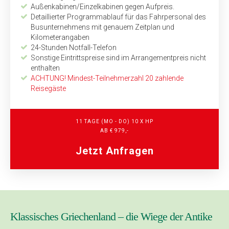
Außenkabinen/Einzelkabinen gegen Aufpreis.
Detaillierter Programmablauf für das Fahrpersonal des
Busunternehmens mit genauem Zeitplan und
Kilometerangaben
24-Stunden Notfall-Telefon
Sonstige Eintrittspreise sind im Arrangementpreis nicht
enthalten
ACHTUNG! Mindest-Teilnehmerzahl 20 zahlende
Reisegäste
11 TAGE (MO - DO) 10 X HP
AB € 979,-
Jetzt Anfragen
Klassisches Griechenland – die Wiege der Antike