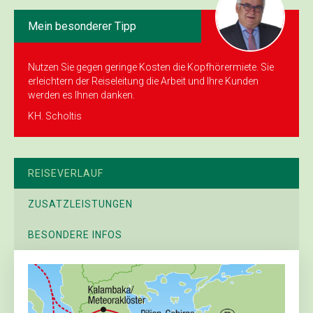
Mein besonderer Tipp
Nutzen Sie gegen geringe Kosten die Kopf­hörermiete. Sie
erleichtern der Reiseleitung die Arbeit und Ihre Kunden
werden es Ihnen danken.
KH. Scholtis
REISEVERLAUF
ZUSATZLEISTUNGEN
BESONDERE INFOS