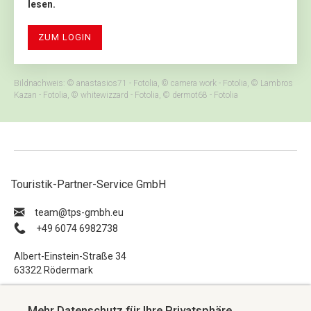
lesen.
ZUM LOGIN
Bildnachweis: © anastasios71 - Fotolia, © camera work - Fotolia, © Lambros
Kazan - Fotolia, © whitewizzard - Fotolia, © dermot68 - Fotolia
Touristik-Partner-Service GmbH
ue.hbmg-spt@maet
+49 6074 6982738
Albert-Einstein-Straße 34
63322 Rödermark
Impressum
Mehr Datenschutz für Ihre Privatsphäre