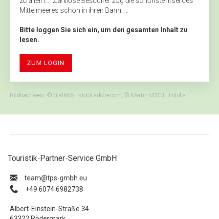
zu allem…“ Zahllose Besucher zog die schönste Insel des
Mittelmeeres schon in ihren Bann. ...
Bitte loggen Sie sich ein, um den gesamten Inhalt zu
lesen.
ZUM LOGIN
Bildnachweis: ©pilat666 - stock.adobe.com, © Martin M303 - Fotolia
Touristik-Partner-Service GmbH
ue.hbmg-spt@maet
+49 6074 6982738
Albert-Einstein-Straße 34
63322 Rödermark