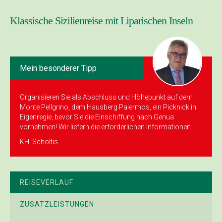
Klassische Sizilienreise mit Liparischen Inseln
Mein besonderer Tipp
Organisieren Sie als Abschluss und Höhepunkt auf dem
Monte Pellgrino, dem Hausberg Palermos, ein Picknick in
Eigenregie, bevor Sie die Einschiffung nach Genua
vornehmen! Wir liefern die erforderlichen Informationen.
KH. Scholtis
REISEVERLAUF
ZUSATZLEISTUNGEN