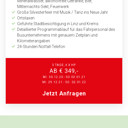
Mineralwasser, alkoholfreie Getränke, Bier,
Mitternachts-Sekt, Feuerwerk
Große Silvesterfeier mit Musik / Tanz ins Neue Jahr
Ortstaxen
Geführte Stadtbesichtigung in Linz und Krems
Detaillierter Programmablauf für das Fahrpersonal des
Bus­unternehmens mit genauem Zeitplan und
Kilometerangaben
24-Stunden Notfall-Telefon
5 TAGE, 4 X HP
AB € 349,-
MI. 30.12.20 - SO 03.01.21
MI. 29.12.21 - SO. 02.01.22
Jetzt Anfragen