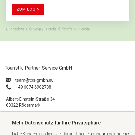
ZUM LOGIN
Bildnachweis: © Sergey - Fotolia, © fotofrank - Fotolia
Touristik-Partner-Service GmbH
ue.hbmg-spt@maet
+49 6074 6982738
Albert-Einstein-Straße 34
63322 Rödermark
Impressum
Mehr Datenschutz für Ihre Privatsphäre
Datenschutzerklärung
Liebe Kunden, uns liegt viel daran, Ihnen ein rundum gelungenes