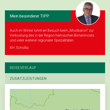
Mein besonderer TIPP:
Auch im Winter lohnt ein Besuch beim „Mostbaron” zur
Verkostung des in der Region heimischen Birnenmosts
und vieler weiterer regionaler Spezialitäten.
KH. Scholtis
REISEVERLAUF
ZUSATZLEISTUNGEN