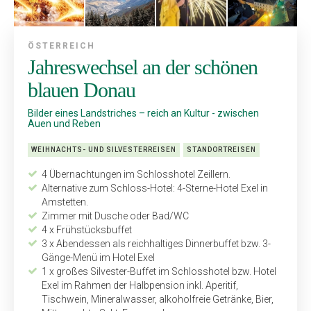
ÖSTERREICH
Jahreswechsel an der schönen
blauen Donau
Bilder eines Landstriches – reich an Kultur - zwischen
Auen und Reben
WEIHNACHTS- UND SILVESTERREISEN
STANDORTREISEN
4 Übernachtungen im Schloss­hotel Zeillern.
Alternative zum Schloss-Hotel: 4-Sterne-Hotel Exel in
Amstetten.
Zimmer mit Dusche oder Bad/WC
4 x Frühstücksbuffet
3 x Abendessen als reichhaltiges Dinnerbuffet bzw. 3-
Gänge-Menü im Hotel Exel
1 x großes Silvester-Buffet im Schlosshotel bzw. Hotel
Exel im Rahmen der Halbpension inkl. Aperitif,
Tischwein, Mineralwasser, alkoholfreie Getränke, Bier,