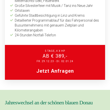
Mitternachts-Sekt, Feuerwerk
Große Silvesterfeier mit Musik / Tanz ins Neue Jahr
Ortstaxen
Geführte Stadtbesichtigung in Linz und Krems
Detaillierter Programmablauf für das Fahrpersonal des
Bus­unternehmens mit genauem Zeitplan und
Kilometerangaben
24-Stunden Notfall-Telefon
5 TAGE, 4 X HP
AB € 389,-
FR. 29.12.23 - DI. 02.01.24
Jetzt Anfragen
Jahreswechsel an der schönen blauen Donau