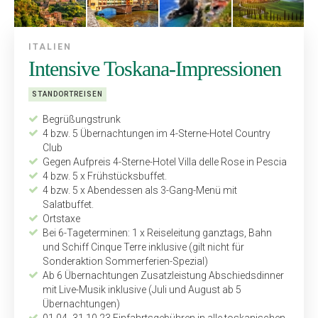
ITALIEN
Intensive Toskana-Impressionen
STANDORTREISEN
Begrüßungstrunk
4 bzw. 5 Übernachtungen im 4-Sterne-Hotel Country
Club
Gegen Aufpreis 4-Sterne-Hotel Villa delle Rose in Pescia
4 bzw. 5 x Frühstücksbuffet.
4 bzw. 5 x Abendessen als 3-Gang-Menü mit
Salatbuffet.
Ortstaxe
Bei 6-Tageterminen: 1 x Reiseleitung ganztags, Bahn
und Schiff Cinque Terre inklusive (gilt nicht für
Sonderaktion Sommerferien-Spezial)
Ab 6 Übernachtungen Zusatzleistung Abschiedsdinner
mit Live-Musik inklusive (Juli und August ab 5
Übernachtungen)
01.04.-31.10.23 Einfahrts­gebühren in alle toskanischen