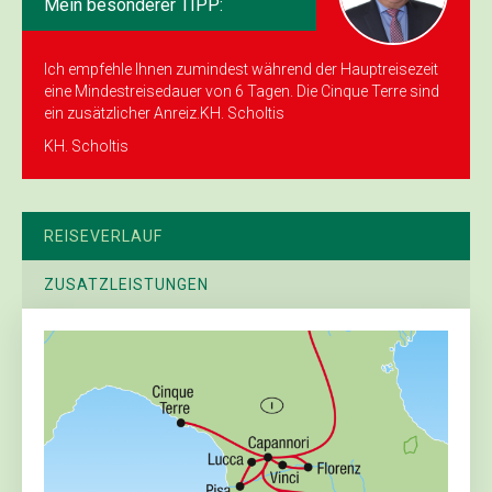
Mein besonderer TIPP:
Ich empfehle Ihnen zumindest während der Hauptreisezeit
eine Mindestreisedauer von 6 Tagen. Die Cinque Terre sind
ein zusätzlicher Anreiz.KH. Scholtis
KH. Scholtis
REISEVERLAUF
ZUSATZLEISTUNGEN