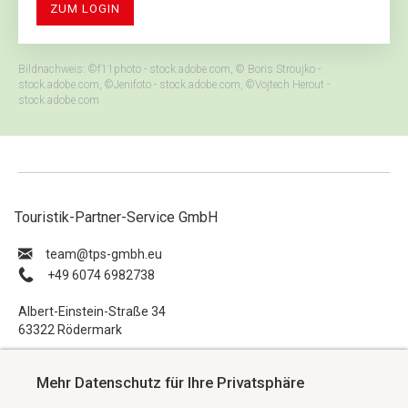
ZUM LOGIN
Bildnachweis: ©f11photo - stock.adobe.com, © Boris Stroujko -
stock.adobe.com, ©Jenifoto - stock.adobe.com, ©Vojtech Herout -
stock.adobe.com
Touristik-Partner-Service GmbH
ue.hbmg-spt@maet
+49 6074 6982738
Albert-Einstein-Straße 34
63322 Rödermark
Impressum
Mehr Datenschutz für Ihre Privatsphäre
Datenschutzerklärung