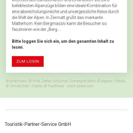
beliebtesten Alpenzüge bilden eine ideale Kombination für
eine abwechslungsreiche und unvergessliche Reise durch
die Welt der Alpen. In Zermatt grüßt das markante
Matterhorn. Kein Bergmassiv kann die Besucher so
faszinieren wie der „Berg ...
Bitte loggen Sie sich ein, um den gesamten Inhalt zu
lesen.
ZUM LOGIN
Bildnachweis: © RHB, Stefan Schlumpf, Gornergrat Bahn, © aigarsr - Fotolia,
© Christa Eder - Fotolia, © PixelPower - stock.adobe.com
Touristik-Partner-Service GmbH