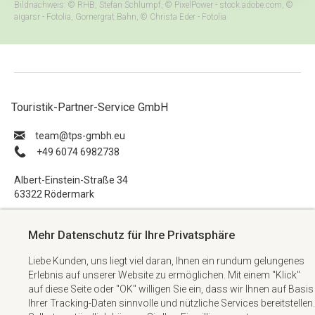
Bildnachweis: © RHB, Stefan Schlumpf, © PixelPower - stock.adobe.com, ©
aigarsr - Fotolia, Gornergrat Bahn, © Christa Eder - Fotolia
Touristik-Partner-Service GmbH
ue.hbmg-spt@maet
+49 6074 6982738
Albert-Einstein-Straße 34
63322 Rödermark
Impressum
Mehr Datenschutz für Ihre Privatsphäre
Datenschutzerklärung
Liebe Kunden, uns liegt viel daran, Ihnen ein rundum gelungenes
AGB
Erlebnis auf unserer Website zu ermöglichen. Mit einem "Klick"
Kontakt
auf diese Seite oder "OK" willigen Sie ein, dass wir Ihnen auf Basis
Ihrer Tracking-Daten sinnvolle und nützliche Services bereitstellen.