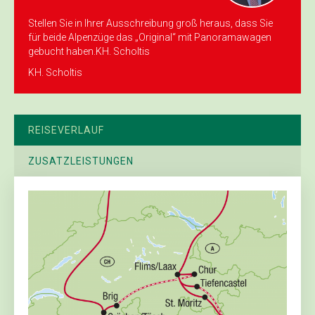
Stellen Sie in Ihrer Ausschreibung groß heraus, dass Sie
für beide Alpenzüge das „Original“ mit Panoramawagen
gebucht haben.KH. Scholtis
KH. Scholtis
REISEVERLAUF
ZUSATZLEISTUNGEN