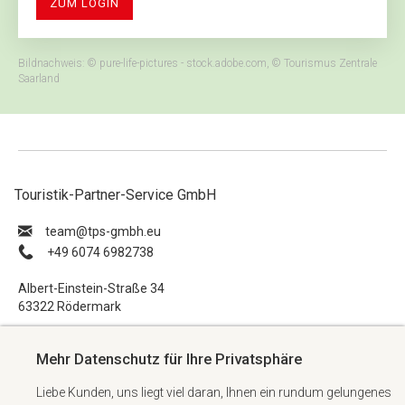
ZUM LOGIN
Bildnachweis: © pure-life-pictures - stock.adobe.com, © Tourismus Zentrale
Saarland
Touristik-Partner-Service GmbH
ue.hbmg-spt@maet
+49 6074 6982738
Albert-Einstein-Straße 34
63322 Rödermark
Impressum
Mehr Datenschutz für Ihre Privatsphäre
Datenschutzerklärung
Liebe Kunden, uns liegt viel daran, Ihnen ein rundum gelungenes
AGB