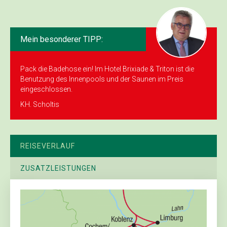
Mein besonderer TIPP:
Pack die Badehose ein! Im Hotel Brixiade & Triton ist die
Benutzung des Innenpools und der Saunen im Preis
eingeschlossen.
KH. Scholtis
REISEVERLAUF
ZUSATZLEISTUNGEN