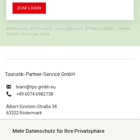
ZUM LOGIN
Bildnachweis: ©Vit Kovalcik - stock.adobe.com, © Rhätische Bahn / Andrea
Badrutt, Flims Laax Falera
Touristik-Partner-Service GmbH
ue.hbmg-spt@maet
+49 6074 6982738
Albert-Einstein-Straße 34
63322 Rödermark
Impressum
Mehr Datenschutz für Ihre Privatsphäre
Datenschutzerklärung