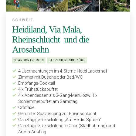
SCHWEIZ
Heidiland, Via Mala,
Rheinschlucht und die
Arosabahn
STANDORTREISEN
FASZINIERENDE ZÜGE
4 Übernachtungen im 4-Sterne-Hotel Laaxerhof
Zimmer mit Dusche oder Bad/WC
Empfangs-Cocktail
4 x Frühstücksbuffet
4 x Abendessen als 3-Gang-Menü bzw. 1 x
Schlemmerbuffet am Samstag
Ortstaxe
Geführter Spaziergang zur Rheinschlucht
Ganztägige Reiseleitung „Auf Heidis Spuren“
Ganztägige Reiseleitung in Chur (Stadtführung) und
Arosa-Ausflug