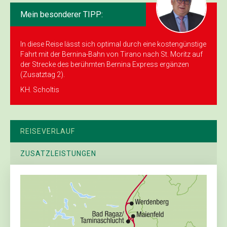
Mein besonderer TIPP:
In diese Reise lässt sich optimal durch eine kostengünstige
Fahrt mit der Bernina-Bahn von Tirano nach St. Moritz auf
der Strecke des berühmten Bernina Express ergänzen
(Zusatztag 2).
KH. Scholtis
REISEVERLAUF
ZUSATZLEISTUNGEN