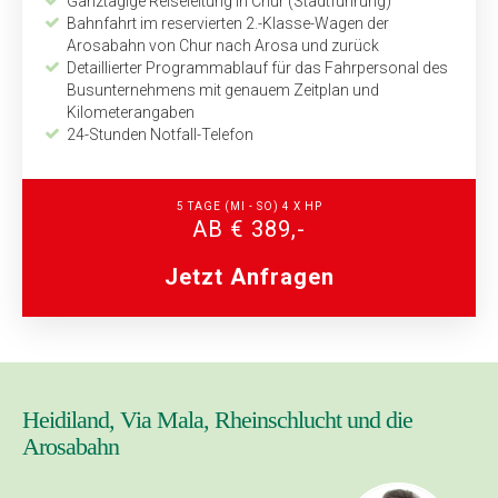
Ganztägige Reiseleitung in Chur (Stadtführung)
Bahnfahrt im reservierten 2.-Klasse-Wagen der
Arosabahn von Chur nach Arosa und zurück
Detaillierter Programmablauf für das Fahrpersonal des
Bus­unternehmens mit genauem Zeitplan und
Kilometerangaben
24-Stunden Notfall-Telefon
5 TAGE (MI - SO) 4 X HP
AB € 389,-
Jetzt Anfragen
Heidiland, Via Mala, Rheinschlucht und die
Arosabahn