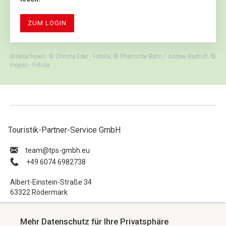
ZUM LOGIN
Bildnachweis: © Christa Eder - Fotolia, © Rhätische Bahn / Andrea Badrutt, ©
mojolo - Fotolia
Touristik-Partner-Service GmbH
ue.hbmg-spt@maet
+49 6074 6982738
Albert-Einstein-Straße 34
63322 Rödermark
Impressum
Mehr Datenschutz für Ihre Privatsphäre