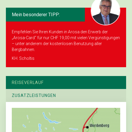
Mein besonderer TIPP:
Empfehlen Sie Ihren Kunden in Arosa den Erwerb der
„Arosa-Card“ für nur CHF 19,00 mit vielen Vergünstigungen
– unter anderem der kostenlosen Benutzung aller
Bergbahnen.
KH. Scholtis
REISEVERLAUF
ZUSATZLEISTUNGEN