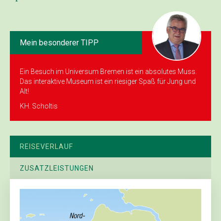
Mein besonderer TIPP
Ein Besuch im Universum Bremen ist ein absolutes Muss.
Das interaktive Museum ist ein riesiger Spaß für Jung und
Alt!
KH. Scholtis
REISEVERLAUF
ZUSATZLEISTUNGEN