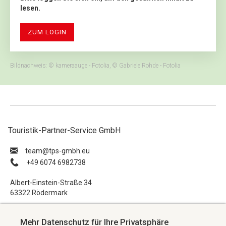
lesen.
ZUM LOGIN
Bildnachweis: © kameraauge - Fotolia, © Gabriele Rohde - Fotolia
Touristik-Partner-Service GmbH
ue.hbmg-spt@maet
+49 6074 6982738
Albert-Einstein-Straße 34
63322 Rödermark
Impressum
Mehr Datenschutz für Ihre Privatsphäre