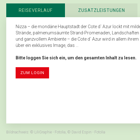
REISEVERLAUF
ZUSATZLEISTUNGEN
Nizza – die mondäne Hauptstadt der Cote d` Azur lockt mit mild
Strände, palmenumsäumte Strand-Promenaden, Landschaften v
und ganzvollem Ambiente – die Cote d` Azur wird in allem ihrem 
über ein exklusives Image, das ...
Bitte loggen Sie sich ein, um den gesamten Inhalt zu lesen.
ZUM LOGIN
Bildnachweis: © LiliGraphie - Fotolia, © David Espin - Fotolia