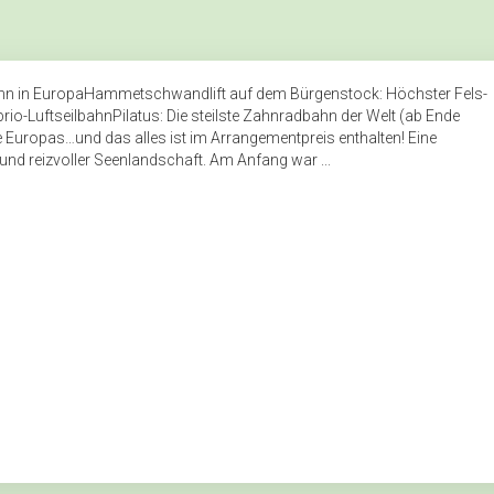
rgbahn in EuropaHammetschwandlift auf dem Bürgenstock: Höchster Fels-
brio-LuftseilbahnPilatus: Die steilste Zahnradbahn der Welt (ab Ende
 Europas…und das alles ist im Arrangementpreis enthalten! Eine
und reizvoller Seenlandschaft. Am Anfang war ...