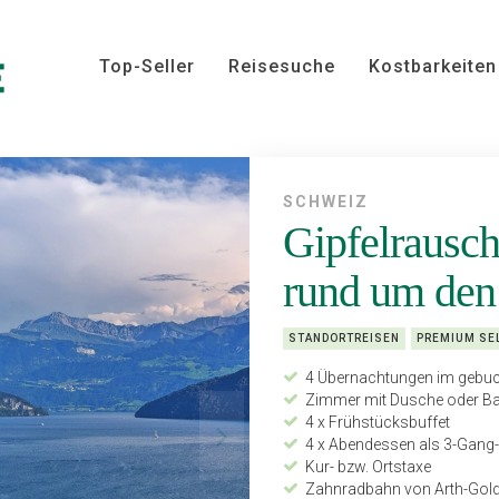
Top-Seller
Reisesuche
Kostbarkeiten
SCHWEIZ
Gipfelrausch
rund um den 
STANDORTREISEN
PREMIUM SE
4 Übernachtungen im gebuc
Zimmer mit Dusche oder Ba
4 x Frühstücksbuffet
4 x Abendessen als 3-Gan
Kur- bzw. Ortstaxe
Zahnradbahn von Arth-Gold