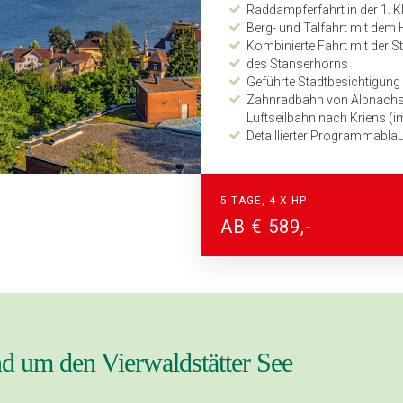
Raddampferfahrt in der 1. K
Berg- und Talfahrt mit dem
Kombinierte Fahrt mit der 
des Stanserhorns
Geführte Stadtbesichtigung 
Zahnradbahn von Alpnachst
Luftseilbahn nach Kriens (i
Detaillierter Programmabl
Zeitplan und Kilometerang
24 Stunden Notfall-Telefon
5 TAGE, 4 X HP
AB € 589,-
nd um den Vierwaldstätter See