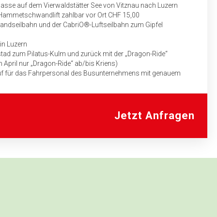
lasse auf dem Vierwaldstätter See von Vitznau nach Luzern
 Hammetschwandlift zahlbar vor Ort CHF 15,00
Standseilbahn und der CabriO®-Luftseilbahn zum Gipfel
in Luzern
ad zum Pilatus-Kulm und zurück mit der „Dragon-Ride“
m April nur „Dragon-Ride“ ab/bis Kriens)
auf für das Fahrpersonal des Busunternehmens mit genauem
aben
Jetzt Anfragen