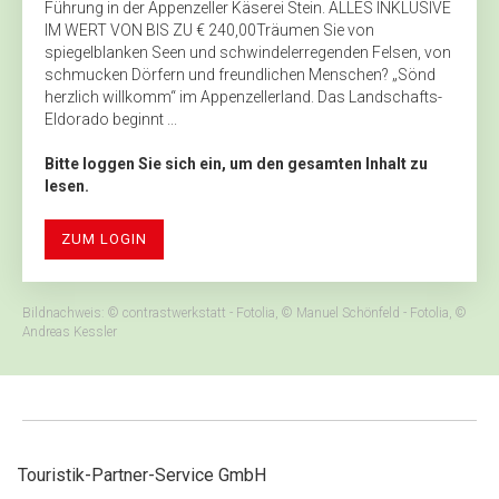
Führung in der Appenzeller Käserei Stein. ALLES INKLUSIVE
IM WERT VON BIS ZU € 240,00Träumen Sie von
spiegelblanken Seen und schwindelerregenden Felsen, von
schmucken Dörfern und freundlichen Menschen? „Sönd
herzlich willkomm“ im Appenzellerland. Das Landschafts-
Eldorado beginnt ...
Bitte loggen Sie sich ein, um den gesamten Inhalt zu
lesen.
ZUM LOGIN
Bildnachweis: © contrastwerkstatt - Fotolia, © Manuel Schönfeld - Fotolia, ©
Andreas Kessler
Touristik-Partner-Service GmbH