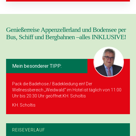
Genießerreise Appenzellerland und Bodensee per
Bus, Schiff und Bergbahnen –alles INKLUSIVE!
Mein besonderer TIPP:
Pack die Badehose / Badekleidung ein! Der
Wellnessbereich „Weidwald“ im Hotel ist täglich von 11:00
Uhr bis 20:30 Uhr geöffnet.KH. Scholtis
KH. Scholtis
REISEVERLAUF