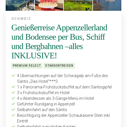
SCHWEIZ
Genießerreise Appenzellerland
und Bodensee per Bus, Schiff
und Bergbahnen –alles
INKLUSIVE!
PREMIUM SELECT
STANDORTREISEN
4 Übernachtungen auf der Schwägalp am Fuße des
Säntis „Das Hotel“***S
1 x Panorama-Frühstücksbuffet auf dem Säntisgipfel
3 x Frühstücksbuffet im Hotel
4 x Abendessen als 3-Gänge-Menü im Hotel
Geführter Rundgang in Appenzell
Seilbahnfahrt auf den Säntis
Besichtigung der Appenzeller Schaukäserei Stein inkl.
Eintritt
Seilbahnfahrt zum Hohen Kasten