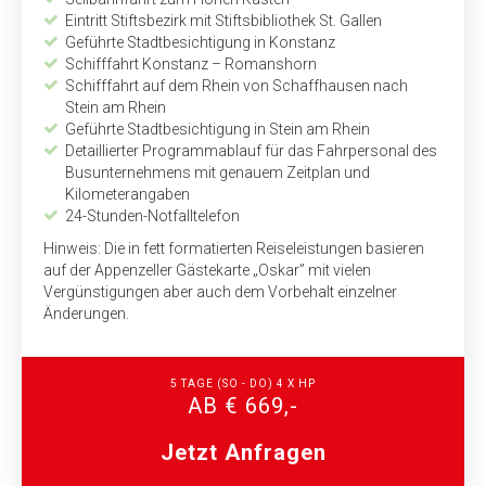
Eintritt Stiftsbezirk mit Stiftsbibliothek St. Gallen
Geführte Stadtbesichtigung in Konstanz
Schifffahrt Konstanz – Romanshorn
Schifffahrt auf dem Rhein von Schaffhausen nach
Stein am Rhein
Geführte Stadtbesichtigung in Stein am Rhein
Detaillierter Programmablauf für das Fahrpersonal des
Busunternehmens mit genauem Zeitplan und
Kilometerangaben
24-Stunden-Notfalltelefon
Hinweis: Die in fett formatierten Reiseleistungen basieren
auf der Appenzeller Gästekarte „Oskar” mit vielen
Vergünstigungen aber auch dem Vorbehalt einzelner
Änderungen
.
5 TAGE (SO - DO) 4 X HP
AB € 669,-
Jetzt Anfragen