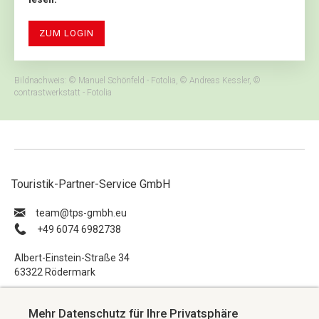
ZUM LOGIN
Bildnachweis: © Manuel Schönfeld - Fotolia, © Andreas Kessler, ©
contrastwerkstatt - Fotolia
Touristik-Partner-Service GmbH
ue.hbmg-spt@maet
+49 6074 6982738
Albert-Einstein-Straße 34
63322 Rödermark
Impressum
Mehr Datenschutz für Ihre Privatsphäre