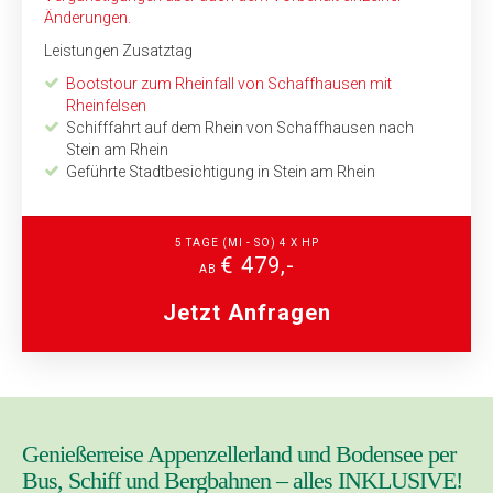
Änderungen.
Leistungen Zusatztag
Bootstour zum Rheinfall von Schaffhausen mit
Rheinfelsen
Schifffahrt auf dem Rhein von Schaffhausen nach
Stein am Rhein
Geführte Stadtbesichtigung in Stein am Rhein
5 TAGE (MI - SO) 4 X HP
€ 479,-
AB
Jetzt Anfragen
Genießerreise Appenzellerland und Bodensee per
Bus, Schiff und Bergbahnen – alles INKLUSIVE!