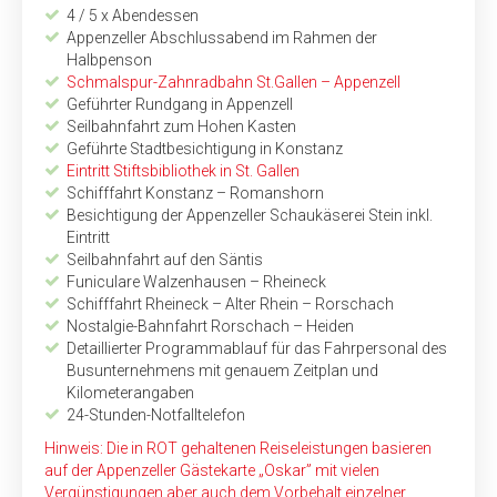
4 / 5 x Abendessen
Appenzeller Abschlussabend im Rahmen der
Halbpenson
Schmalspur-Zahnradbahn St.Gallen – Appenzell
Geführter Rundgang in Appenzell
Seilbahnfahrt zum Hohen Kasten
Geführte Stadtbesichtigung in Konstanz
Eintritt Stiftsbibliothek in St. Gallen
Schifffahrt Konstanz – Romanshorn
Besichtigung der Appenzeller Schaukäserei Stein inkl.
Eintritt
Seilbahnfahrt auf den Säntis
Funiculare Walzenhausen – Rheineck
Schifffahrt Rheineck – Alter Rhein – Rorschach
Nostalgie-Bahnfahrt Rorschach – Heiden
Detaillierter Programmablauf für das Fahrpersonal des
Busunternehmens mit genauem Zeitplan und
Kilometerangaben
24-Stunden-Notfalltelefon
Hinweis: Die in ROT gehaltenen Reiseleistungen basieren
auf der Appenzeller Gästekarte „Oskar” mit vielen
Vergünstigungen aber auch dem Vorbehalt einzelner