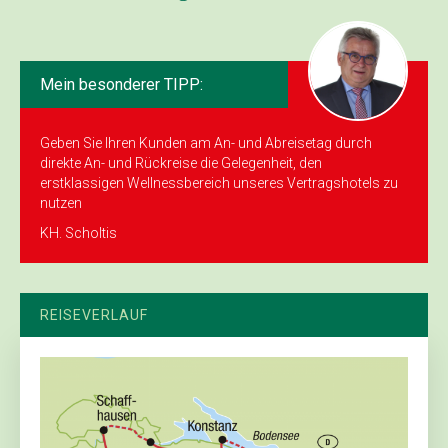
Mein besonderer TIPP:
Geben Sie Ihren Kunden am An- und Abreisetag durch
direkte An- und Rückreise die Gelegenheit, den
erstklassigen Wellnessbereich unseres Vertragshotels zu
nutzen
KH. Scholtis
REISEVERLAUF