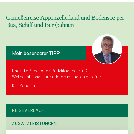
Genießerreise Appenzellerland und Bodensee per
Bus, Schiff und Bergbahnen
Mein besonderer TIPP:
Pack die Badehose / Badekleidung ein! Der
Wellnessbereich Ihres Hotels ist täglich geöffnet.
KH. Scholtis
REISEVERLAUF
ZUSATZLEISTUNGEN