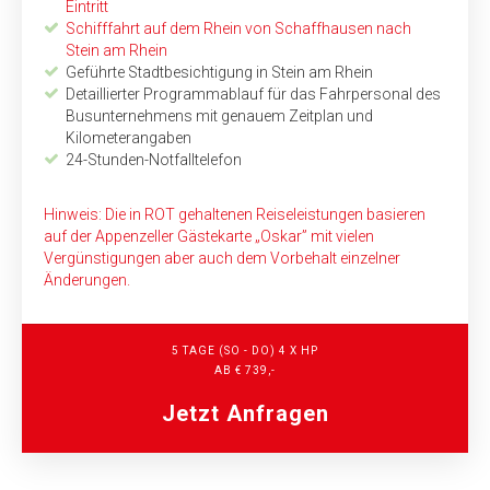
Eintritt
Schifffahrt auf dem Rhein von Schaffhausen nach
Stein am Rhein
Geführte Stadtbesichtigung in Stein am Rhein
Detaillierter Programmablauf für das Fahrpersonal des
Busunternehmens mit genauem Zeitplan und
Kilometerangaben
24-Stunden-Notfalltelefon
Hinweis: Die in ROT gehaltenen Reiseleistungen basieren
auf der Appenzeller Gästekarte „Oskar” mit vielen
Vergünstigungen aber auch dem Vorbehalt einzelner
Änderungen.
5 TAGE (SO - DO) 4 X HP
AB € 739,-
Jetzt Anfragen