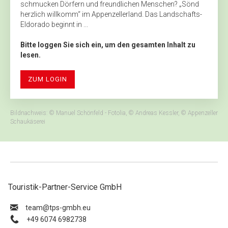
schmucken Dörfern und freundlichen Menschen? „Sönd
herzlich willkomm“ im Appenzellerland. Das Landschafts-
Eldorado beginnt in ...
Bitte loggen Sie sich ein, um den gesamten Inhalt zu
lesen.
ZUM LOGIN
Bildnachweis: © Manuel Schönfeld - Fotolia, © Andreas Kessler, © Appenzeller
Schaukäserei
Touristik-Partner-Service GmbH
ue.hbmg-spt@maet
+49 6074 6982738