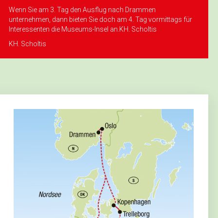
Wenn Sie am 3. Tag den Ausflug nach Drammen
unternehmen, dann bieten Sie doch am 4. Tag vormittags für
Interessenten die Museums-Insel an.KH. Scholtis
KH. Scholtis