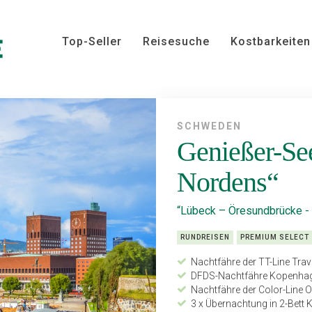
Top-Seller
Reisesuche
Kostbarkeiten
SCHWEDEN
Genießer-See
Nordens“
“Lübeck – Öresundbrücke - 
RUNDREISEN
PREMIUM SELECT
Nachtfähre der TT-Line Tra
DFDS-Nachtfähre Kopenhag
Nachtfähre der Color-Line O
3 x Übernachtung in 2-Bett 