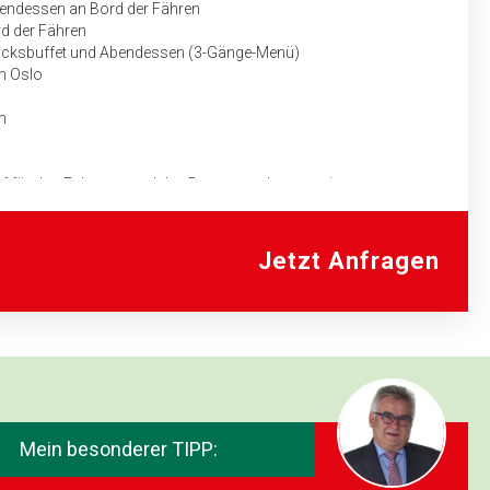
bendessen an Bord der Fähren
rd der Fähren
ücksbuffet und Abendessen (3-Gänge-Menü)
in Oslo
n
auf für das Fahrpersonal des Busunternehmers mit genauem
aben
Jetzt Anfragen
Mein besonderer TIPP: