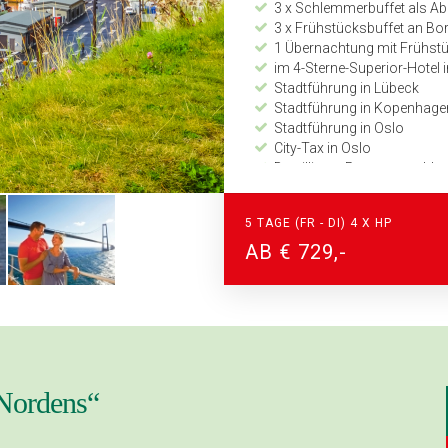
3 x Schlemmerbuffet als A
3 x Frühstücksbuffet an Bo
1 Übernachtung mit Frühst
im 4-Sterne-Superior-Hotel 
Stadtführung in Lübeck
Stadtführung in Kopenhage
Stadtführung in Oslo
City-Tax in Oslo
Detaillierter Programmabl
Zeitplan und Kilometerang
24-Stunden Notfall-Telefon
5 TAGE (FR - DI) 4 X HP
AB € 729,-
 Nordens“