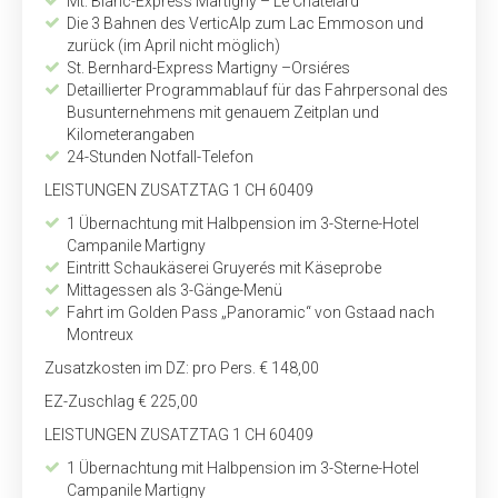
Mt. Blanc-Express Martigny – Le Châtelard
Die 3 Bahnen des VerticAlp zum Lac Emmoson und
zurück (im April nicht möglich)
St. Bernhard-Express Martigny –Orsiéres
Detaillierter Programmablauf für das Fahrpersonal des
Bus­unternehmens mit genauem Zeitplan und
Kilometerangaben
24-Stunden Notfall-Telefon
LEISTUNGEN ZUSATZTAG 1 CH 60409
1 Übernachtung mit Halbpension im 3-Sterne-Hotel
Campanile Martigny
Eintritt Schaukäserei Gruyerés mit Käseprobe
Mittagessen als 3-Gänge-Menü
Fahrt im Golden Pass „Panoramic“ von Gstaad nach
Montreux
Zusatzkosten im DZ: pro Pers. € 148,00
EZ-Zuschlag € 225,00
LEISTUNGEN ZUSATZTAG 1 CH 60409
1 Übernachtung mit Halbpension im 3-Sterne-Hotel
Campanile Martigny