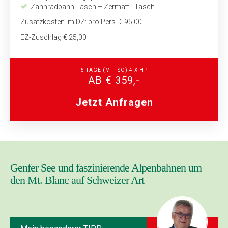
Zahnradbahn Täsch – Zermatt - Täsch
Zusatzkosten im DZ: pro Pers. € 95,00
EZ-Zuschlag € 25,00
5 TAGE (MI - SO) 4 X HP
AB € 359,-
Jetzt Anfragen
Genfer See und faszinierende Alpenbahnen um
den Mt. Blanc auf Schweizer Art