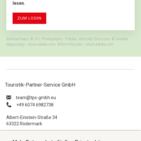
lesen.
ZUM LOGIN
Bildnachweis: © JFL Photography - Fotolia, VerticAlp Emosson, © Andrew
Mayovskyy - stock.adobe.com, ©EKH-Pictures - stock.adobe.com
Touristik-Partner-Service GmbH
ue.hbmg-spt@maet
+49 6074 6982738
Albert-Einstein-Straße 34
63322 Rödermark
Impressum