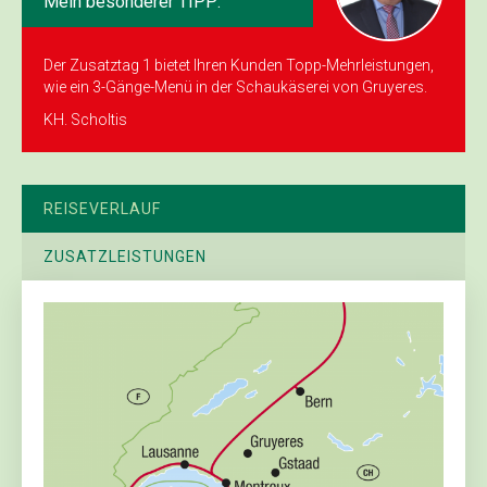
Mein besonderer TIPP:
Der Zusatztag 1 bietet Ihren Kunden Topp-Mehrleistungen,
wie ein 3-Gänge-Menü in der Schau­käserei von Gruyeres.
KH. Scholtis
REISEVERLAUF
ZUSATZLEISTUNGEN