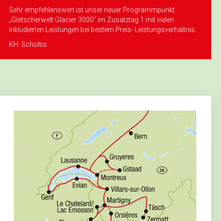
Sehr empfehlenswert ist unser neuer Programmpunkt
„Gletscherwelt Glacier 3000“ im Zusatztag 1 mit vielen
inkludierten Leistungen bei bestem Preis- Leistungsverhältnis.
KH. Scholtis