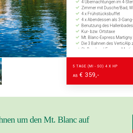
4 Übernachtungen im 4-Ster
Zimmer mit Dusche/Bad, WC,
4 x Frühstücksbuffet
4 x Abendessen als 3-Gan
Benutzung des Hallenbades 
Kur- bzw. Ortstaxe
Mt. Blanc-Express Martigny 
Die 3 Bahnen des VerticAl
St. Bernhard-Express Marti
Fahrt mit der Zahnradbahn a
Detaillierter Programmabla
5 TAGE (MI - SO) 4 X HP
Zeitplan und Kilometerang
24-Stunden Notfall-Telefon
€ 359,-
AB
ahnen um den Mt. Blanc auf