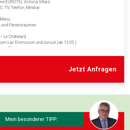
ne-EUROTEL Victoria Villars
 TV, Telefon, Minibar
g-Menü
und Fit­ness­raumes
– Le Châtelard
p zum Lac Emmoson und zurück (ab 13.05.)
gny –Orsiéres
uf den Bretaye-Gipfel
uf für das Fahrpersonal des Bus­unternehmens mit genauem
aben
Jetzt Anfragen
Mein besonderer TIPP: