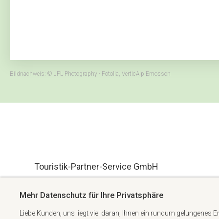
Bildnachweis: © JFL Photography - Fotolia, VerticAlp Emosson
Touristik-Partner-Service GmbH
ue.hbmg-spt@maet
Albert-Einstein-Straße 34
Mehr Datenschutz für Ihre Privatsphäre
+49 6074 6982738
63322 Rödermark
Liebe Kunden, uns liegt viel daran, Ihnen ein rundum gelungenes E