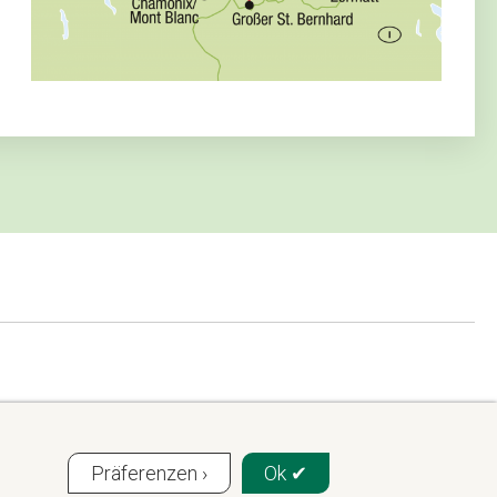
Präferenzen ›
Ok ✔