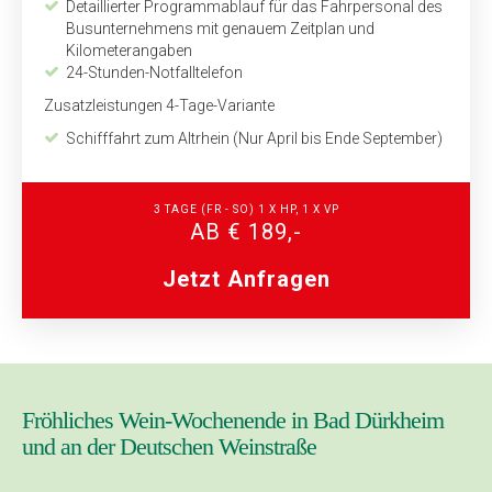
Detaillierter Programmablauf für das Fahrpersonal des
Busunternehmens mit genauem Zeitplan und
Kilometerangaben
24-Stunden-Notfalltelefon
Zusatzleistungen 4-Tage-Variante
Schifffahrt zum Altrhein (Nur April bis Ende September)
3 TAGE (FR - SO) 1 X HP, 1 X VP
AB € 189,-
Jetzt Anfragen
Fröhliches Wein-Wochenende in Bad Dürkheim
und an der Deutschen Weinstraße