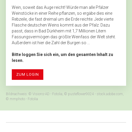
Wein, soweit das Auge reicht! Würde man alle Pfälzer
Weinstöcke in einer Reihe pflanzen, so ergäbe dies eine
Rebzeile, die fast dreimal um die Erde reichte. Jede vierte
Flasche deutschen Weins kommt aus der Pfalz. Dazu
passt, dass in Bad Dürkheim mit 1,7 Millionen Litern
Fassungsvermögen das größte Weinfass der Welt steht.
Außerdem ist hier die Zahl der Burgen so ...
Bitte loggen Sie sich ein, um den gesamten Inhalt zu
lesen.
ZUM LOGIN
Bildnachweis: © Visions-AD - Fotolia, © pusteflower9024 - stock.adobe.com,
© mmphoto - Fotolia