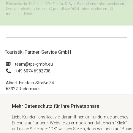
Bildnachweis: © Visions-AD - Fotolia, © Syda Productions - stock.adobe.com,
©olezzo - stock.adobe.com, © pusteflower9024 - stock.adobe.com, ©
mmphoto - Fotolia
Touristik-Partner-Service GmbH
ue.hbmg-spt@maet
+49 6074 6982738
Albert-Einstein-Straße 34
63322 Rödermark
Impressum
Mehr Datenschutz für Ihre Privatsphäre
Datenschutzerklärung
Liebe Kunden, uns liegt viel daran, Ihnen ein rundum gelungenes
AGB
Erlebnis auf unserer Website zu ermöglichen. Mit einem "Klick"
Kontakt
auf diese Seite oder "OK" willigen Sie ein, dass wir Ihnen auf Basis