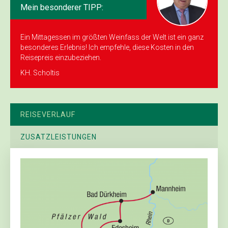
Mein besonderer TIPP:
Ein Mittagessen im größten Weinfass der Welt ist ein ganz
besonderes Erlebnis! Ich empfehle, diese Kosten in den
Reisepreis einzubeziehen.
KH. Scholtis
REISEVERLAUF
ZUSATZLEISTUNGEN