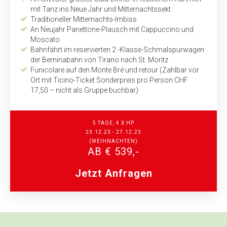
mit Tanz ins Neue Jahr und Mitternachtssekt
Traditioneller Mitternachts-Imbiss
An Neujahr Panettone-Plausch mit Cappuccino und
Moscato
Bahnfahrt im reservierten 2.-Klasse-Schmalspurwagen
der Berninabahn von Tirano nach St. Moritz
Funicolare auf den Monte Bré und retour (Zahlbar vor
Ort mit Ticino-Ticket Sonderpreis pro Person CHF
17,50 – nicht als Gruppe buchbar)
5 TAGE, 4 X HP
23.12.23 - 27.12.23
(WEIHNACHTEN)
AB € 539,-
Jetzt Anfragen