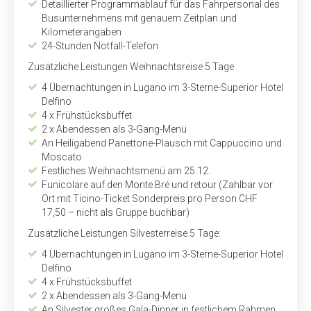
Detaillierter Programmablauf für das Fahrpersonal des
Busunternehmens mit genauem Zeitplan und
Kilometerangaben
24-Stunden Notfall-Telefon
Zusätzliche Leistungen Weihnachtsreise 5 Tage
4 Übernachtungen in Lugano im 3-Sterne-Superior Hotel
Delfino
4 x Frühstücksbuffet
2 x Abendessen als 3-Gang-Menü
An Heiligabend Panettone-Plausch mit Cappuccino und
Moscato
Festliches Weihnachtsmenü am 25.12.
Funicolare auf den Monte Bré und retour (Zahlbar vor
Ort mit Ticino-Ticket Sonderpreis pro Person CHF
17,50 – nicht als Gruppe buchbar)
Zusätzliche Leistungen Silvesterreise 5 Tage:
4 Übernachtungen in Lugano im 3-Sterne-Superior Hotel
Delfino
4 x Frühstücksbuffet
2 x Abendessen als 3-Gang-Menü
An Silvester großes Gala-Dinner in festlichem Rahmen