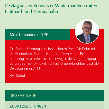
Festtagsreisen Schweizer Wintermärchen mit St.
Gotthard- und Berninabahn
Mein besonderer TIPP:
Großartige Leistung zum bezahlbaren Preis: Die Fahrt mit
der Funicolare (Standseilbahn) auf den Monte Bré ist
unbedingt zu empfehlen. Leider wegen der Vergünstigung
durch das Ticino-Ticket nicht als Gruppe buchbar. Deshalb
Selbstzahler in CHF!!
KH. Scholtis
REISEVERLAUF
ZUSATZLEISTUNGEN