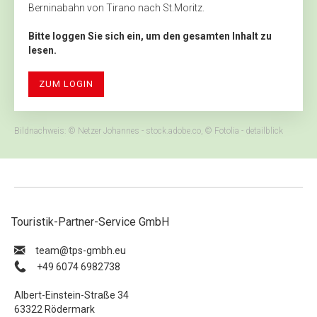
Berninabahn von Tirano nach St.Moritz.
Bitte loggen Sie sich ein, um den gesamten Inhalt zu
lesen.
ZUM LOGIN
Bildnachweis: © Netzer Johannes - stock.adobe.co, © Fotolia - detailblick
Touristik-Partner-Service GmbH
ue.hbmg-spt@maet
+49 6074 6982738
Albert-Einstein-Straße 34
63322 Rödermark