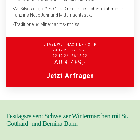
•
An Silvester großes Gala-Dinner in festlichem Rahmen mit
Tanz ins Neue Jahr und Mitternachtssekt
•
Traditioneller Mitternachts-Imbiss
5 TAGE WEIHNACHTEN 4 X HP
23.12.21 - 27.12.21
22.12.22 - 26.12.22
AB € 489,-
Jetzt Anfragen
Festtagsreisen: Schweizer Wintermärchen mit St.
Gotthard- und Bernina-Bahn