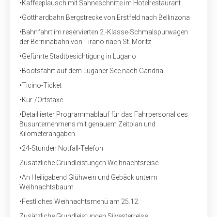
•
Kaffeeplausch mit Sahneschnitte im Hotelrestaurant
•
Gotthardbahn Bergstrecke von Erstfeld nach Bellinzona
•
Bahnfahrt im reservierten 2.-Klasse-Schmalspurwagen
der Berninabahn von Tirano nach St. Moritz
•
Geführte Stadtbesichtigung in Lugano
•
Bootsfahrt auf dem Luganer See nach Gandria
•
Ticino-Ticket
•
Kur-/Ortstaxe
•
Detaillierter Programmablauf für das Fahrpersonal des
Busunternehmens mit genauem Zeitplan und
Kilometerangaben
•
24-Stunden Notfall-Telefon
Zusätzliche Grundleistungen Weihnachtsreise
•
An Heiligabend Glühwein und Gebäck unterm
Weihnachtsbaum
•
Festliches Weihnachtsmenü am 25.12.
Zusätzliche Grundleistungen Silvesterreise