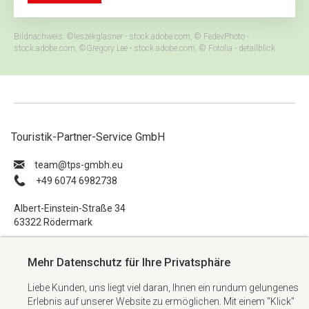
Bildnachweis: ©leszekglasner - stock.adobe.com, © FedevPhoto -
stock.adobe.com, ©Gregory Lee - stock.adobe.com, © Fotolia - detailblick
Touristik-Partner-Service GmbH
ue.hbmg-spt@maet
+49 6074 6982738
Albert-Einstein-Straße 34
63322 Rödermark
Impressum
Mehr Datenschutz für Ihre Privatsphäre
Datenschutzerklärung
Liebe Kunden, uns liegt viel daran, Ihnen ein rundum gelungenes
AGB
Erlebnis auf unserer Website zu ermöglichen. Mit einem "Klick"
Kontakt