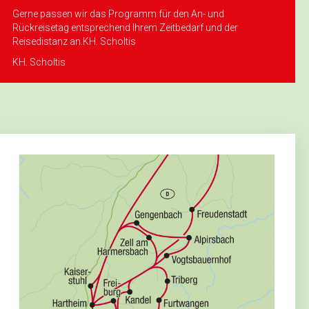
Gerne passen wir das Programm für den An- und
Rückreisetag ent­sprechend Ihrem Zeitbedarf und der
Reisedistanz an.KH. Scholtis
KH. Scholtis