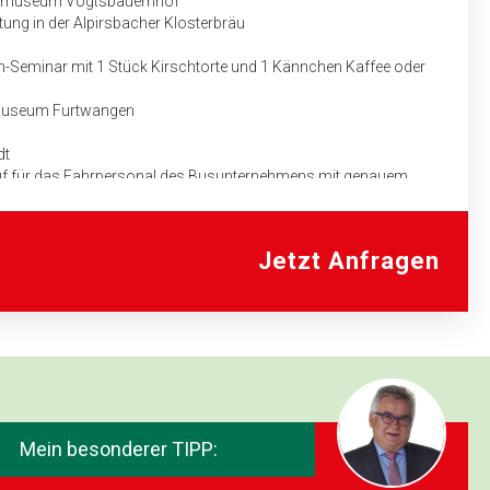
ichtmuseum Vogtsbauernhof
ung in der Alpirsbacher Klosterbräu
-Seminar mit 1 Stück Kirschtorte und 1 Kännchen Kaffee oder
nmuseum Furtwangen
dt
auf für das Fahrpersonal des Busunternehmens mit genauem
aben
Jetzt Anfragen
Mein besonderer TIPP: