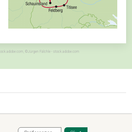
tock.adobe.com, ©Jürgen Fälchle - stock.adobe.com