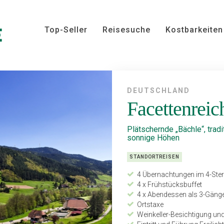
Top-Seller
Reisesuche
Kostbarkeiten
DEUTSCHLAND
Facettenrei
Plätschernde „Bächle“, trad
sonnige Höhen
STANDORTREISEN
4 Übernachtungen im 4-Ster
4 x Frühstücksbuffet
4 x Abendessen als 3-Gän
Ortstaxe
Weinkeller-Besichtigung un