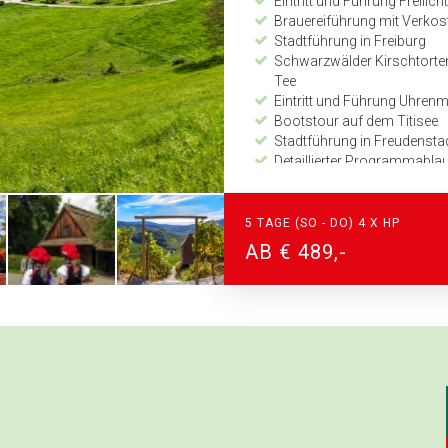
Eintritt und Führung Freil
Brauereiführung mit Verkost
Stadtführung in Freiburg
Schwarzwälder Kirschtorten
Tee
Eintritt und Führung Uhre
Bootstour auf dem Titisee
Stadtführung in Freudensta
Detaillierter Programmabl
Zeitplan und Kilometerang
24-Stunden Notfall-Telefon
5 TAGE (SO - DO) 4 X HP
AB € 489,-