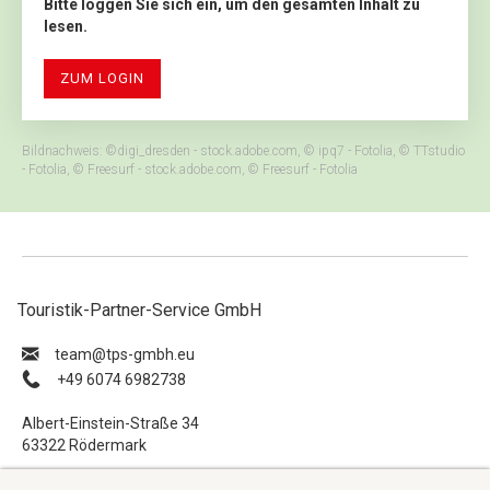
Bitte loggen Sie sich ein, um den gesamten Inhalt zu
lesen.
ZUM LOGIN
Bildnachweis: ©digi_dresden - stock.adobe.com, © ipq7 - Fotolia, © TTstudio
- Fotolia, © Freesurf - stock.adobe.com, © Freesurf - Fotolia
Touristik-Partner-Service GmbH
ue.hbmg-spt@maet
+49 6074 6982738
Albert-Einstein-Straße 34
63322 Rödermark