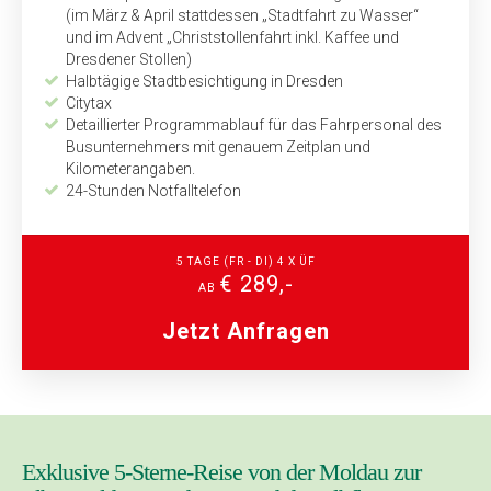
(im März & April stattdessen „Stadtfahrt zu Wasser“
und im Advent „Christstollenfahrt inkl. Kaffee und
Dresdener Stollen)
Halbtägige Stadtbesichtigung in Dresden
Citytax
Detaillierter Programmablauf für das Fahrpersonal des
Bus­unternehmers mit genauem Zeitplan und
Kilometeran­gaben.
24-Stunden Notfalltelefon
5 TAGE (FR - DI) 4 X ÜF
€ 289,-
AB
Jetzt Anfragen
Exklusive 5-Sterne-Reise von der Moldau zur