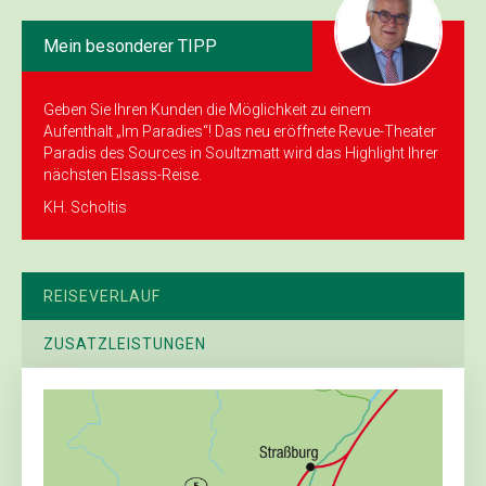
Mein besonderer TIPP
Geben Sie Ihren Kunden die Möglichkeit zu einem
Aufenthalt „Im Paradies“! Das neu eröffnete Revue-Theater
Paradis des Sources in Soultzmatt wird das Highlight Ihrer
nächsten Elsass-Reise.
KH. Scholtis
REISEVERLAUF
ZUSATZLEISTUNGEN