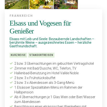
FRANKREICH
Elsass und Vogesen für
Genießer
Elsass mit Leib und Seele: Bezaubernde Landschaften –
berühmte Weine – ausgezeichnetes Essen – herzliche
Gastfreundschaft.
KURZREISE
STANDORTREISEN
2 bzw. 3 Übernachtungen im gebuchten Vertragshotel
Zimmer mit Bad/Dusche, WC, Telefon, TV
Hallenbad-Benutzung im Hotel Vallée Noble
2 bzw. 3 x Frühstücksbuffet
2 bzw. 3 x Abendessen als 3-Gang-Menü
1 Elsässer Spezialitäten-Menü im Rahmen der
Halbpension
Ab 4 Übernachtungen je 1 Glas Wein oder Bier/Wasser
zum Abendessen
Besichtigung eines elsässischen Weinkellers mit