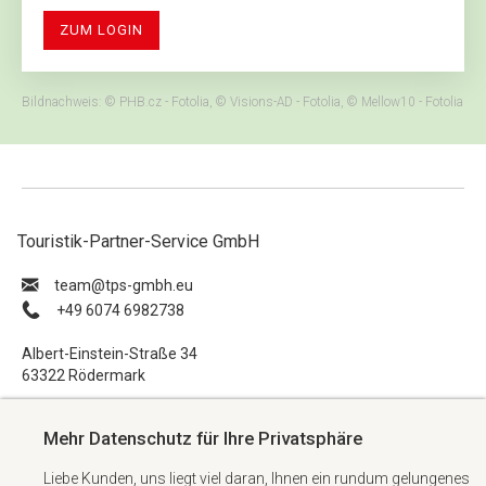
ZUM LOGIN
Bildnachweis: © PHB.cz - Fotolia, © Visions-AD - Fotolia, © Mellow10 - Fotolia
Touristik-Partner-Service GmbH
ue.hbmg-spt@maet
+49 6074 6982738
Albert-Einstein-Straße 34
63322 Rödermark
Impressum
Mehr Datenschutz für Ihre Privatsphäre
Datenschutzerklärung
Liebe Kunden, uns liegt viel daran, Ihnen ein rundum gelungenes
AGB