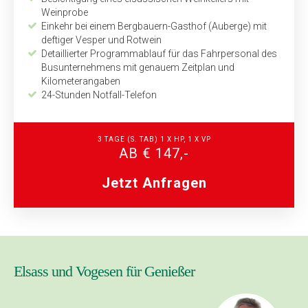
Weinprobe
Einkehr bei einem Bergbauern-Gasthof (Auberge) mit
deftiger Vesper und Rotwein
Detaillierter Programmablauf für das Fahrpersonal des
Bus­unternehmens mit genauem Zeitplan und
Kilometerangaben
24-Stunden Notfall-Telefon
3 TAGE
(S. TAB)
1 X HP, 1 X VP
AB € 147,-
Jetzt Anfragen
Elsass und Vogesen für Genießer