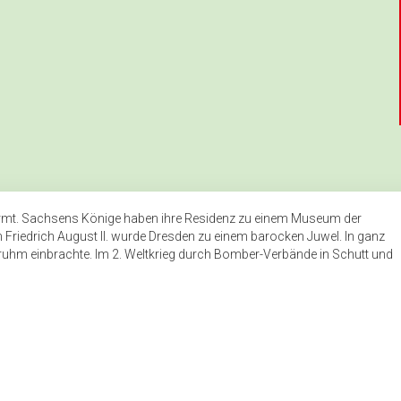
„Plaudereien einer Kahnfähr
Spreewald-Buffet als Aben
mt. Sachsens Könige haben ihre Residenz zu einem Museum der
riedrich August II. wurde Dresden zu einem barocken Juwel. In ganz
ruhm einbrachte. Im 2. Weltkrieg durch Bomber-Verbände in Schutt und