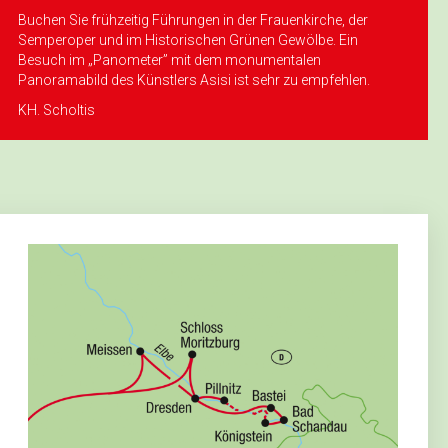
frau“ mit Folklore
dessen
Buchen Sie frühzeitig ­Führungen in der Frauenkirche, der
Semperoper und im Historischen Grünen Gewölbe. Ein
Besuch im „Panometer” mit dem monumentalen
Panoramabild des Künstlers Asisi ist sehr zu empfehlen.
KH. Scholtis