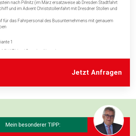
tein nach Pillnitz (im März ersatzweise ab Dresden Stadtfahrt
ff und im Advent Christstollenfahrt mit Dresdner Stollen und
auf für das Fahrpersonal des Busunternehmens mit genauem
aben
iante 1
 ACHAT-Hotel Dresden Altstadt
bbenau“
Jetzt Anfragen
gessen
reewald-Dorf Lehde mit Aufenthalt (3 Stunden)
iante 2
e ACHAT-Hotel
abrikation mit Verkostung
 in Straupitz
Mein besonderer TIPP:
preewald-Dorf Lehde ohne Aufenthalt (2 Stunden)