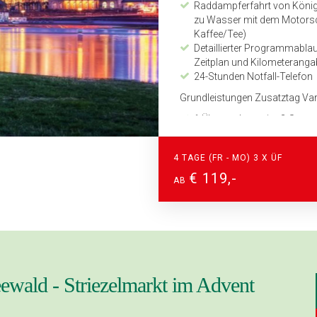
Raddampferfahrt von Königs
zu Wasser mit dem Motorschi
Kaffee/Tee)
Detaillierter Programmabl
Zeitplan und Kilometerang
24-Stunden Notfall-Telefon
Grundleistungen Zusatztag Var
1 Übernachtung im 3-Sterne
1 x Frühstücksbuffet
City-Tax
4 TAGE (FR - MO) 3 X ÜF
Kremserfahrt „Rund um Lü
Spreewald-Buffet als Mitta
€ 119,-
AB
Spreewald-Kahnfahrt zum Sp
Grundleistungen Zusatztag Var
1 Übernachtung im 3-Stern
1 x Frühstücksbuffet
City-Tax
Führung Spreewaldgurken-F
eewald - Striezelmarkt im Advent
Führung Holländische Mühle
Spreewald-Kahnfahrt zum S