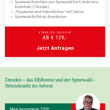
Spreewald-Kahnfahrt zum Spreewald-Dorf Lehde ohne
Aufenthalt (2 Stunden)
„Plaudereien einer Kahnfährfrau“ mit Folklore
Spreewald-Buffet als Abendessen
4 TAGE (DO - SO) 3 X ÜF
AB € 129,-
Jetzt Anfragen
Dresden – das Elbflorenz und der Spreewald -
Striezelmarkt im Advent
Mein besonderer TIPP: