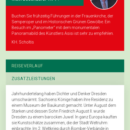
Buchen Sie frühzeitig ­Führungen in der Frauenkirche, der
Semperoper und im Historischen Grünen Gewölbe. Ein
Besuch im „Panometer” mit dem monumentalen
Panoramabild des Künstlers Asisi ist sehr zu empfehlen.
KH. Scholtis
REISEVERLAUF
ZUSATZLEISTUNGEN
Jahrhundertelang haben Dichter und Denker Dresden
umschwärmt. Sachsens Könige haben ihre Residenz zu
einem Museum der Baukunst gemacht. Unter August dem
Starken und dessen Sohn Friedrich August II. wurde
Dresden zu einem barocken Juwel. In ganz Europa kauften
sie Kunstschätze zusammen, die der Stadt Weltruhm
einbrachte. Im 2. Weltkrieg durch Bomber-Verbände in