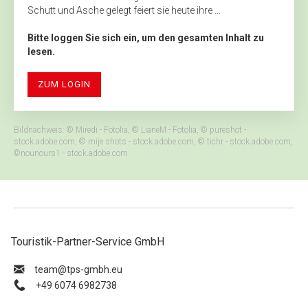
Schutt und Asche gelegt feiert sie heute ihre ...
Bitte loggen Sie sich ein, um den gesamten Inhalt zu
lesen.
ZUM LOGIN
Bildnachweis: © Miredi - Fotolia, © LianeM - Fotolia, © pureshot -
stock.adobe.com, © mije shots - stock.adobe.com, © tichr - stock.adobe.com,
©nounours1 - stock.adobe.com
Touristik-Partner-Service GmbH
ue.hbmg-spt@maet
+49 6074 6982738