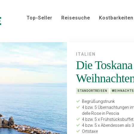
Top-Seller
Reisesuche
Kostbarkeiten
ITALIEN
Die Toskana
Weihnachten 
STANDORTREISEN
WEIHNACHTS
Begrüßungstrunk
4 bzw. 5 Übernachtungen im 
delle Rose in Pescia
4 bzw. 5 x Frühstücksbuffet
4 bzw. 5 x Abendessen als 
Ortstaxe