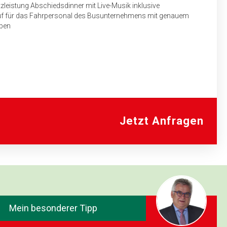
leistung Abschiedsdinner mit Live-Musik inklusive
auf für das Fahrpersonal des Busunternehmens mit genauem
aben
ier, Wein, Softgetränke)
 18:30 bis 23:00 Uhr (Bier, Wein, Softgetränke, Spirituosen)
n Spezialitäten und Live-Musik
Jetzt Anfragen
Mein besonderer Tipp