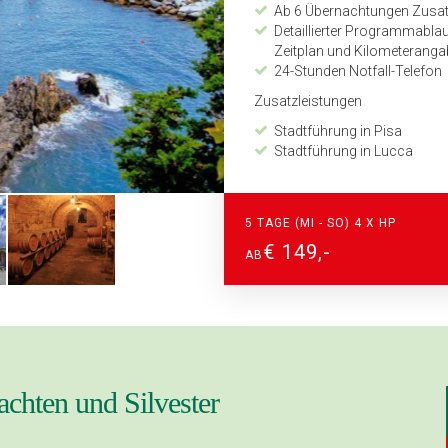
Ab 6 Übernachtungen Zusatz
Detaillierter Programmabl
Zeitplan und Kilometerang
24-Stunden Notfall-Telefon
Zusatzleistungen
Stadtführung in Pisa
Stadtführung in Lucca
Getränke zum Abendessen (B
Getränke an der Hotelbar von
Gala-Abend mit toskanische
5 TAGE (MI - SO) 4 X HP
€ 149,-
AB
chten und Silvester