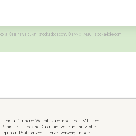
- Fotolia, ©HeinzWaldukat - stock.adobe.com, © PANORAMO - stock.adobe.com
Impressum
Datenschutzerklärung
rlebnis auf unserer Website zu ermöglichen. Mit einem
AGB
uf Basis Ihrer Tracking-Daten sinnvolle und nützliche
Kontakt
gung unter "Präferenzen" jederzeit verweigern oder