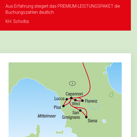
Aus Erfahrung steigert das PREMIUM-LEISTUNGSPAKET die
Buchungszahlen deutlich.
KH. Scholtis