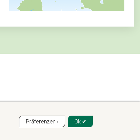
Präferenzen ›
Ok ✔