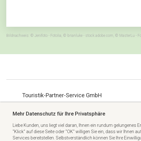
Bildnachweis: © Jenifoto - Fotolia, © brianluke - stock.adobe.com, © MasterLu 
Touristik-Partner-Service GmbH
ue.hbmg-spt@maet
Albert-Einstein-Straße 34
Mehr Datenschutz für Ihre Privatsphäre
+49 6074 6982738
63322 Rödermark
Liebe Kunden, uns liegt viel daran, Ihnen ein rundum gelungenes E
"Klick" auf diese Seite oder "OK" willigen Sie ein, dass wir Ihnen a
Services bereitstellen. Selbstverständlich können Sie Ihre Einwilli