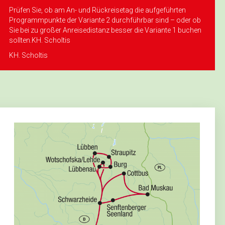
„Zum Alten Sack“
Prüfen Sie, ob am An- und Rückreisetag die aufgeführten
nach Oybin
Programmpunkte der Variante 2 durchführbar sind – oder ob
Sie bei zu großer Anreisedistanz besser die Variante 1 buchen
sollten.KH. Scholtis
KH. Scholtis