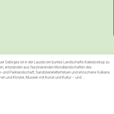
Mittagessen im Wirtshaus 
Dampfzugfahrt von Zittau 
Stadtführung Bautzen
r Gebirges ist in der Lausitz ein buntes Landschafts-Kaleidoskop zu
hen, entstanden aus faszinierenden Mondlandschaften des
de- und Parklandschaft, Sandsteinkletterfelsen und erloschene Vulkane.
rchen und Klöster, Museen mit Kunst und Kultur – und ...