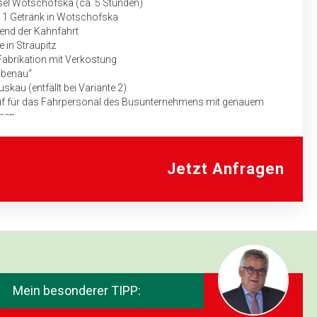
sel Wotschofska (ca. 5 Stunden)
. 1 Getränk in Wotschofska
end der Kahnfahrt
 in Straupitz
abrikation mit Verkostung
bbenau“
skau (entfällt bei Variante 2)
auf für das Fahrpersonal des Busunternehmens mit genauem
aben
riante 1
Jetzt Anfragen
T Hotel Schwarzheide***S
ge-Menü
„Zum Alten Sack“
nach Oybin
Mein besonderer TIPP:
te 2