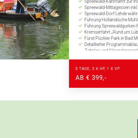
Spreewald-Kahnfahrt zur In
Spreewald-Mittagessen inkl
Spreewald-Dorf Lehde währ
Führung Holländische Mühle
Führung Spreewaldgurken-F
Kremserfahrt „Rund um Lü
Fürst Pückler Park in Bad Mu
Detaillierter Programmabl
Zeitplan und Kilometerang
24-Stunden Notfall-Telefon
Zusatzleistungen Zusatztag Va
5 TAGE, 3 X HP, 1 X VP
1 Übernachtungen im ACHA
AB € 399,-
1 x Frühstücksbuffet
1 x Abendessen als 3-Gän
Ortstaxe
Stadtführung Zittau
Mittagessen im Wirtshaus 
Dampfzugfahrt von Zittau 
Stadtführung Bautzen
Zusatzleistungen 5 Tage Varian
Stadtführung Zittau