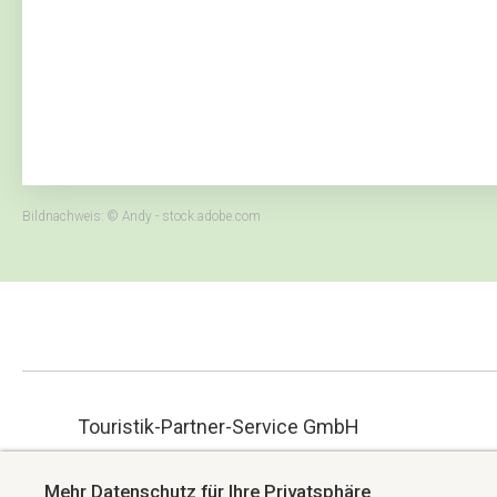
Bildnachweis: © Andy - stock.adobe.com
Touristik-Partner-Service GmbH
ue.hbmg-spt@maet
Albert-Einstein-Straße 34
Mehr Datenschutz für Ihre Privatsphäre