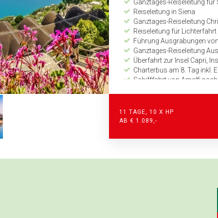
Ganztages-Reiseleitung für
Reiseleitung in Siena
Ganztages-Reiseleitung Chr
Reiseleitung für Lichterfahr
Führung Ausgrabungen von
Ganztages-Reiseleitung Ausf
Überfahrt zur Insel Capri, 
Charterbus am 8. Tag inkl. 
Schifffahrt von Amalfi nach
Ganztages-Reiseleitung Aus
Abschiedsabend mit Gala-Di
Reiseleitung Ravenna
11 TAGE, 10 X HP
Schifffahrt Sottomarina – 
AB € 1.089,-
Reiseleitung Venedig
Detaillierter Programmabl
Zeitplan und Kilometerang
24-Stunden Notfall-Telefon
Audio-Guide Kopfhörer obligat
Zusatzleistungen Zusatztag Pr
1 x Übernachtung im 4-Stern
1 x Frühstücksbuffet