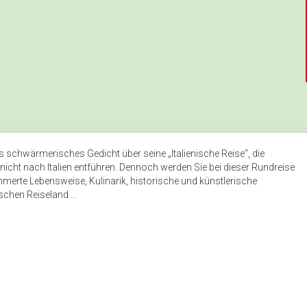
1 x Abendessen als 3-Gän
Reiseleitung in Assisi
Reiseleitung in Perugia
 schwärmerisches Gedicht über seine „Italienische Reise“, die
 nicht nach Italien entführen. Dennoch werden Sie bei dieser Rundreise
mmerte Lebensweise, Kulinarik, historische und künstlerische
chen Reiseland ...