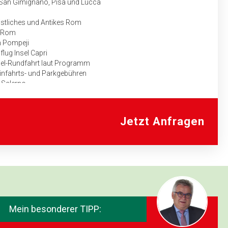
 San Gimignano, Pisa und Lucca
istliches und Antikes Rom
t Rom
 Pompeji
lug Insel Capri
Insel-Rundfahrt laut Programm
Einfahrts- und Parkgebühren
 Salerno
flug Amalfiküste
nner und Live-Musik
Jetzt Anfragen
Venedig und zurück
auf für das Fahrpersonal des Busunternehmers mit genauem
aben
orisch
ogramm I 00307 + I 00308:
Mein besonderer TIPP:
e-Hotel in Perugia