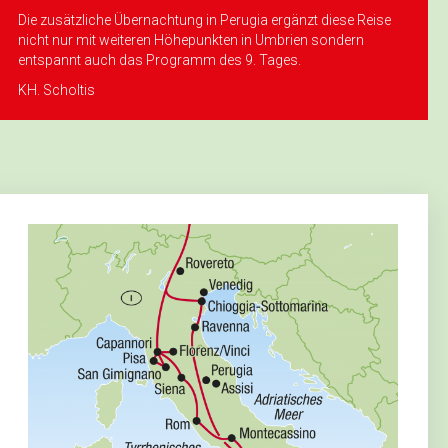
ge-Menü
Die zusätzliche Übernachtung in Perugia ergänzt diese Reise
nicht nur mit weiteren Höhepunkten in Umbrien sondern
entspannt auch das Programm des 9. Tages.
KH. Scholtis