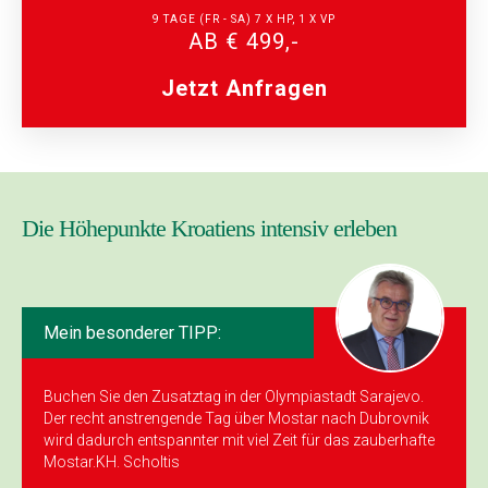
9 TAGE (FR - SA) 7 X HP, 1 X VP
AB € 499,-
Jetzt Anfragen
Die Höhepunkte Kroatiens intensiv erleben
Mein besonderer TIPP:
Buchen Sie den Zusatztag in der Olympiastadt Sarajevo.
Der recht anstrengende Tag über Mostar nach Dubrovnik
wird dadurch entspannter mit viel Zeit für das zauberhafte
Mostar.KH. Scholtis