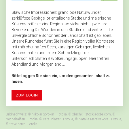
Slawische Impressionen: grandiose Naturwunder,
zerklüftete Gebirge, orientalische Städte und malerische
Küstenstreifen – eine Region, so vielschichtig wie ihre
Bevölkerung.Die Wunden in den Städten sind verheilt - die
unvergleichliche Schönheit der Landschaft ist geblieben.
Unsere Rundreise führt Sie in eine Region voller Kontraste
mit märchenhaften Seen, karstigen Gebirgen, lieblichen
Küstenstreifen und einem Schmelztiegel der
unterschiedlichsten Bevölkerungsgruppen. Hier treffen
Abendland und Morgenland ...
Bitte loggen Sie sich ein, um den gesamten Inhalt zu
lesen.
ZUM LOGIN
Bildnachweis: © Nikolai Sorokin - Fotolia, © xbrchx - stock.adobe.com, ©
michelealfieri - Fotolia, © catalinlazar - Fotolia, © Natalia Merzlyakova - Fotolia,
© travelpeter - Fotolia