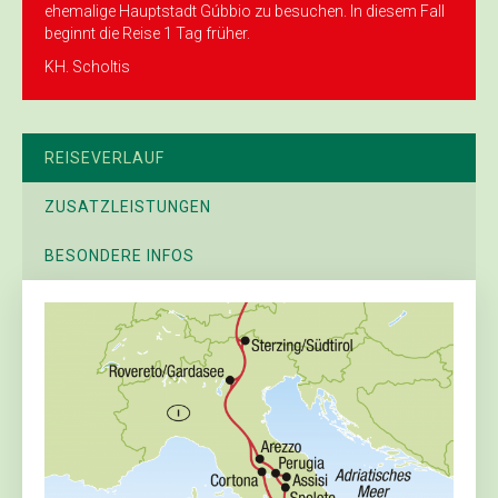
ehemalige Hauptstadt Gúbbio zu besuchen. In diesem Fall
beginnt die Reise 1 Tag früher.
KH. Scholtis
REISEVERLAUF
ZUSATZLEISTUNGEN
BESONDERE INFOS