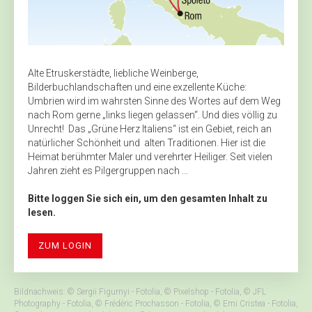
Alte Etruskerstädte, liebliche Weinberge,
Bilderbuchlandschaften und eine exzellente Küche:
Umbrien wird im wahrsten Sinne des Wortes auf dem Weg
nach Rom gerne „links liegen gelassen“. Und dies völlig zu
Unrecht! Das „Grüne Herz Italiens“ ist ein Gebiet, reich an
natürlicher Schönheit und alten Traditionen. Hier ist die
Heimat berühmter Maler und verehrter Heiliger. Seit vielen
Jahren zieht es Pilgergruppen nach ...
Bitte loggen Sie sich ein, um den gesamten Inhalt zu
lesen.
ZUM LOGIN
Bildnachweis: © Sergii Figurnyi - Fotolia, © Pixelshop - Fotolia, © JFL
Photography - Fotolia, © Frédéric Prochasson - Fotolia, © Emi Cristea - Fotolia,