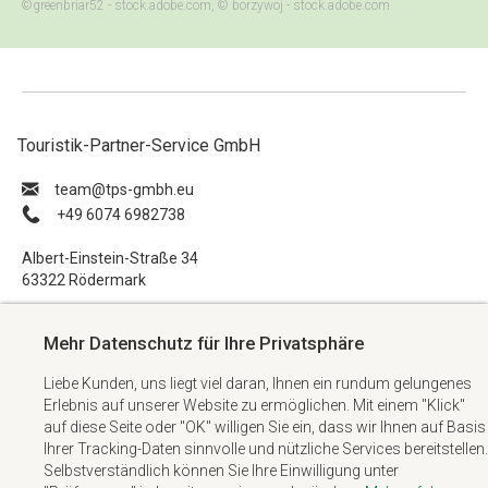
©greenbriar52 - stock.adobe.com, © borzywoj - stock.adobe.com
Touristik-Partner-Service GmbH
ue.hbmg-spt@maet
+49 6074 6982738
Albert-Einstein-Straße 34
63322 Rödermark
Impressum
Mehr Datenschutz für Ihre Privatsphäre
Datenschutzerklärung
Liebe Kunden, uns liegt viel daran, Ihnen ein rundum gelungenes
AGB
Erlebnis auf unserer Website zu ermöglichen. Mit einem "Klick"
Kontakt
auf diese Seite oder "OK" willigen Sie ein, dass wir Ihnen auf Basis
Ihrer Tracking-Daten sinnvolle und nützliche Services bereitstellen.
Selbstverständlich können Sie Ihre Einwilligung unter