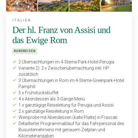
ITALIEN
Der hl. Franz von Assisi und
das Ewige Rom
RUNDREISEN
2 Übernachtungen im 4-Sterne-Park-Hotel-Perugia
Variante 2): 2 x Zwischenübernachtung inkl. HP
zusätzlich
3 Übernachtungen in Rom im 4-Sterne-Greenpark-Hotel
Pamphili
5 x Frühstücksbuffet
4 x Abendessen als 3-Gänge-Menü
1 x ganztägige Reiseleitung für Perugia und Assisi
2 x ganztätige Reiseleitung in Rom
Weinprobe mit Abendessen (kalte Platte) in Frascati
Detaillierter Programmablauf für das Fahrpersonal des
Busunternehmens mit genauem Zeitplan und
Kilometerangaben