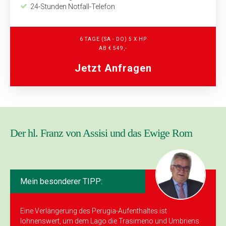
24-Stunden Notfall-Telefon
6 TAGE (SA - DO) 5 X HP
AB € 549,-
Jetzt Anfragen
Der hl. Franz von Assisi und das Ewige Rom
Mein besonderer TIPP:
Eine Verlängerung des Perugia-Aufenthaltes ist
lohnenswert, um dem Lago die Trasimeno und Umbriens