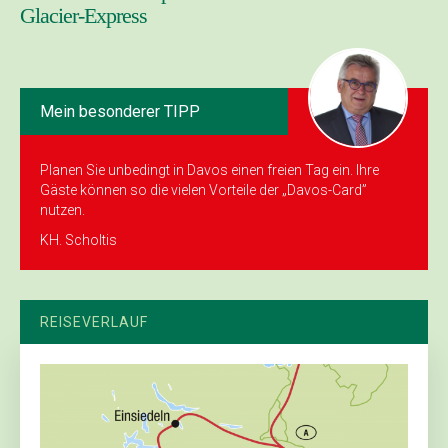
Glacier-Express
Mein besonderer TIPP
Planen Sie unbedingt in Davos einen freien Tag ein. Ihre
Gäste können so die vielen Vorteile der „Davos-Card”
nutzen.
KH. Scholtis
REISEVERLAUF