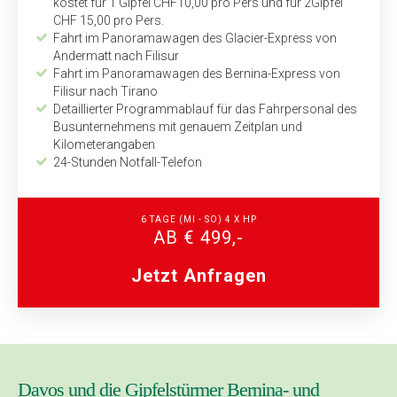
kostet für 1 Gipfel CHF10,00 pro Pers und für 2Gipfel
CHF 15,00 pro Pers.
Fahrt im Panoramawagen des Glacier-Express von
Andermatt nach Filisur
Fahrt im Panoramawagen des Bernina-Express von
Filisur nach Tirano
Detaillierter Programmablauf für das Fahrpersonal des
Busunternehmens mit genauem Zeitplan und
Kilometerangaben
24-Stunden Notfall-Telefon
6 TAGE
(MI - SO)
4 X HP
AB € 499,-
Jetzt Anfragen
Davos und die Gipfelstürmer Bernina- und