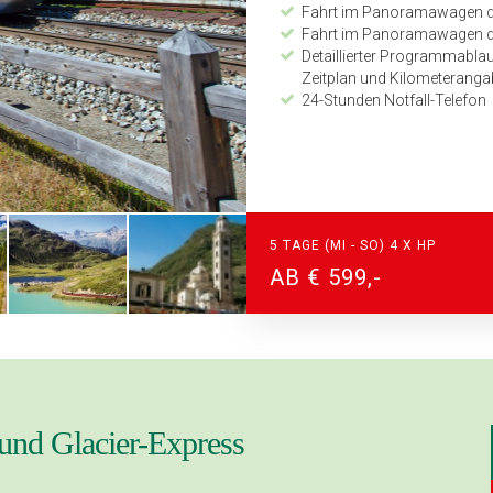
Fahrt im Panoramawagen de
Fahrt im Panoramawagen de
Detaillierter Programmabl
Zeitplan und Kilometerang
24-Stunden Notfall-Telefon
5 TAGE (MI - SO) 4 X HP
AB € 599,-
und Glacier-Express