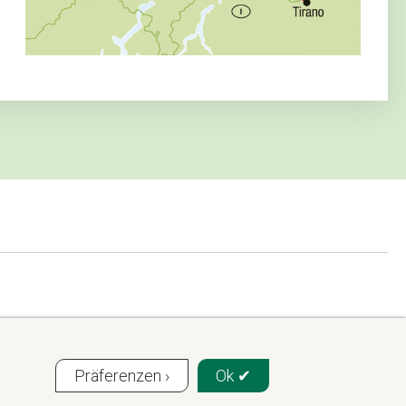
Präferenzen ›
Ok ✔