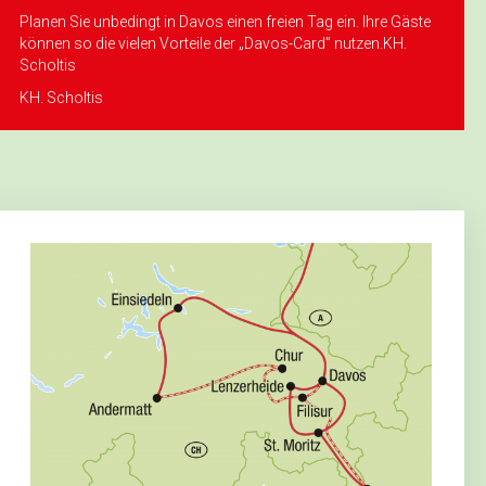
Planen Sie unbedingt in Davos einen freien Tag ein. Ihre Gäste
können so die vielen Vorteile der „Davos-Card” nutzen.KH.
Scholtis
KH. Scholtis