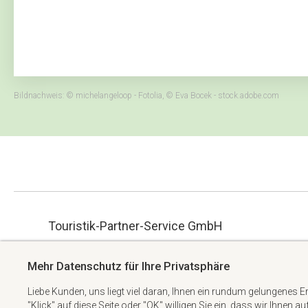
Bildnachweis: © michelangeloop - Fotolia, © Eva Bocek - stock.adobe.com
Touristik-Partner-Service GmbH
ue.hbmg-spt@maet
Albert-Einstein-Straße 34
Mehr Datenschutz für Ihre Privatsphäre
+49 6074 6982738
63322 Rödermark
Liebe Kunden, uns liegt viel daran, Ihnen ein rundum gelungenes E
"Klick" auf diese Seite oder "OK" willigen Sie ein, dass wir Ihnen a