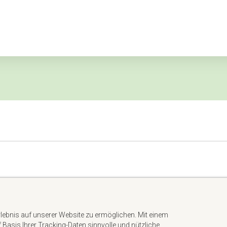
Impressum
Datenschutzerklärung
rlebnis auf unserer Website zu ermöglichen. Mit einem
AGB
uf Basis Ihrer Tracking-Daten sinnvolle und nützliche