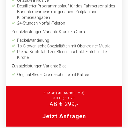
Ortstaxe inklusive
Detaillierter Programmablauf für das Fahrpersonal des
Busunternehmens mit genauem Zeitplan und
Kilometerangaben
24-Stunden Notfall-Telefon
Zusatzleistungen Variante Kranjska Gora:
Fackelwanderung
1 x Slowenische Spezialitäten mit Oberkrainer Musik
Pletna-Bootsfahrt zur Bleder Insel inkl. Eintritt in die
Kirche
Zusatzleistungen Variante Bled:
Original Bleder Cremeschnitte mit Kaffee
5 TAGE
(MI - SO/DO - MO)
3 X HP, 1 X VP
AB € 299,-
Jetzt Anfragen