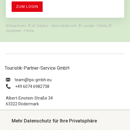
ZUM LOGIN
Bildnachweis: © ah_fotobox - stock.adobe.com, © r_andrei - Fotolia, ©
travelpeter - Fotolia
Touristik-Partner-Service GmbH
ue.hbmg-spt@maet
+49 6074 6982738
Albert-Einstein-Straße 34
63322 Rödermark
Impressum
Mehr Datenschutz für Ihre Privatsphäre
Datenschutzerklärung