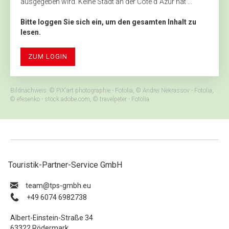
ausgegeben wird. Keine Stadt an der Cote d´Azur hat ...
Bitte loggen Sie sich ein, um den gesamten Inhalt zu
lesen.
ZUM LOGIN
Bildnachweis: © PiX'art photographie - Fotolia, © Andrei Nekrassov - Fotolia,
© efesenko - stock.adobe.com, © travelpeter - Fotolia
Touristik-Partner-Service GmbH
ue.hbmg-spt@maet
+49 6074 6982738
Albert-Einstein-Straße 34
63322 Rödermark