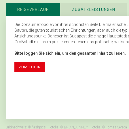
REISEVERLAUF
ZUSATZLEISTUNGEN
Die Donaumetropole von ihrer schönsten Seite.Die malerische L
Bauten, die guten touristischen Einrichtungen, aber auch die 
Anziehungspunkt. Daneben ist Budapest die einzige Hauptstadt der
Großstadt mit ihrem pulsierenden Leben das politische, wirtschaft
Bitte loggen Sie sich ein, um den gesamten Inhalt zu lesen.
ZUM LOGIN
Bildnachweis: © flashpics - Fotolia, © BRIAN_KINNEY - Fotolia, © Tomas Sered