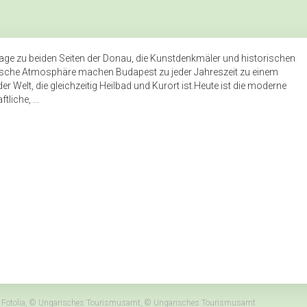
age zu beiden Seiten der Donau, die Kunstdenkmäler und historischen
typische Atmosphäre machen Budapest zu jeder Jahreszeit zu einem
 Welt, die gleichzeitig Heilbad und Kurort ist.Heute ist die moderne
liche, ...
a - Fotolia, © Ungarisches Tourismusamt, © Ungarisches Tourismusamt