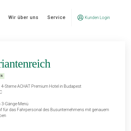
Wir über uns
Service
Kunden Login
iantenreich
EN
 4-Sterne ACHAT Premium Hotel in Budapest
C
ls 3-Gänge-Menü
uf für das Fahrpersonal des Bus­unternehmens mit genauem
aben