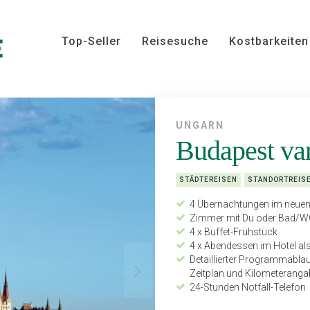
Top-Seller
Reisesuche
Kostbarkeiten
UNGARN
Budapest var
STÄDTEREISEN
STANDORTREIS
4 Übernachtungen im neuen
Zimmer mit Du oder Bad/W
4 x Buffet-Frühstück
4 x Abendessen im Hotel a
Detaillierter Programmabla
Zeitplan und Kilometerang
24-Stunden Notfall-Telefon