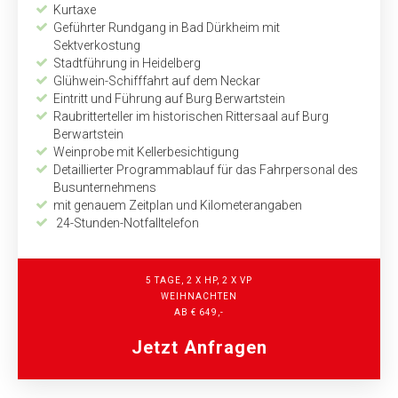
Kurtaxe
Geführter Rundgang in Bad Dürkheim mit
Sektverkostung
Stadtführung in Heidelberg
Glühwein-Schifffahrt auf dem Neckar
Eintritt und Führung auf Burg Berwartstein
Raubritterteller im historischen Rittersaal auf Burg
Berwartstein
Weinprobe mit Kellerbesichtigung
Detaillierter Programmablauf für das Fahrpersonal des
Busunternehmens
mit genauem Zeitplan und Kilometerangaben
24-Stunden-Notfalltelefon
5 TAGE, 2 X HP, 2 X VP
WEIHNACHTEN
AB € 649,-
Jetzt Anfragen