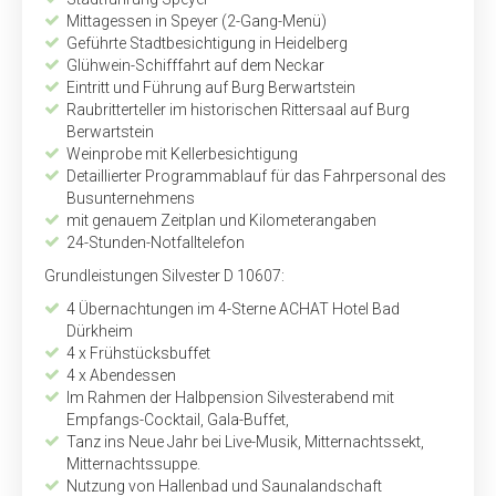
Mittagessen in Speyer (2-Gang-Menü)
Geführte Stadtbesichtigung in Heidelberg
Glühwein-Schifffahrt auf dem Neckar
Eintritt und Führung auf Burg Berwartstein
Raubritterteller im historischen Rittersaal auf Burg
Berwartstein
Weinprobe mit Kellerbesichtigung
Detaillierter Programmablauf für das Fahrpersonal des
Busunternehmens
mit genauem Zeitplan und Kilometerangaben
24-Stunden-Notfalltelefon
Grundleistungen Silvester D 10607:
4 Übernachtungen im 4-Sterne ACHAT Hotel Bad
Dürkheim
4 x Frühstücksbuffet
4 x Abendessen
Im Rahmen der Halbpension Silvesterabend mit
Empfangs-Cocktail, Gala-Buffet,
Tanz ins Neue Jahr bei Live-Musik, Mitternachtssekt,
Mitternachtssuppe.
Nutzung von Hallenbad und Saunalandschaft