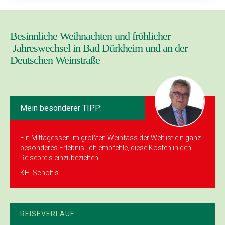
Besinnliche Weihnachten und fröhlicher
Jahreswechsel in Bad Dürkheim und an der
Deutschen Weinstraße
Mein besonderer TIPP:
Ein Mittagessen im größten Weinfass der Welt ist ein ganz
besonderes Erlebnis! Ich empfehle, diese Kosten in den
Reisepreis einzubeziehen.
KH. Scholtis
REISEVERLAUF