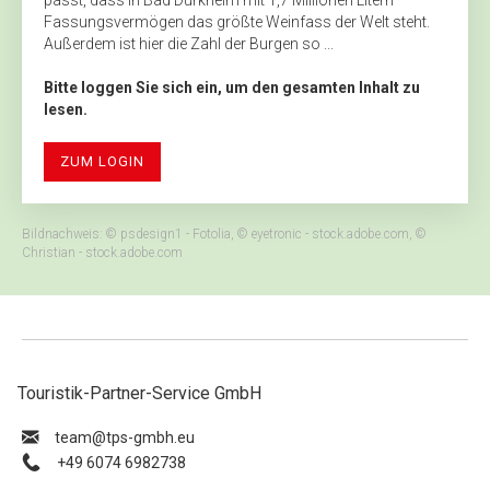
passt, dass in Bad Dürkheim mit 1,7 Millionen Litern
Fassungsvermögen das größte Weinfass der Welt steht.
Außerdem ist hier die Zahl der Burgen so ...
Bitte loggen Sie sich ein, um den gesamten Inhalt zu
lesen.
ZUM LOGIN
Bildnachweis: © psdesign1 - Fotolia, © eyetronic - stock.adobe.com, ©
Christian - stock.adobe.com
Touristik-Partner-Service GmbH
ue.hbmg-spt@maet
+49 6074 6982738