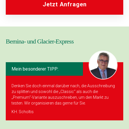
Jetzt Anfragen
Bernina- und Glacier-Express
Mein besonderer TIPP:
Denken Sie doch einmal darüber nach, die Ausschreibung
zu splitten und sowohl die „Classic“ als auch die
„Premium“-Variante auszuschreiben, um den Markt zu
testen. Wir organisieren das gerne für Sie.
KH. Scholtis