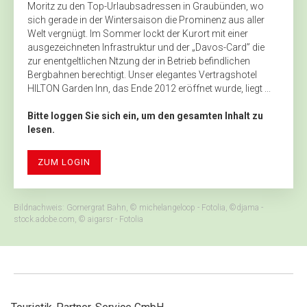
Moritz zu den Top-Urlaubsadressen in Graubünden, wo
sich gerade in der Wintersaison die Prominenz aus aller
Welt vergnügt. Im Sommer lockt der Kurort mit einer
ausgezeichneten Infrastruktur und der „Davos-Card” die
zur enentgeltlichen Ntzung der in Betrieb befindlichen
Bergbahnen berechtigt. Unser elegantes Vertragshotel
HILTON Garden Inn, das Ende 2012 eröffnet wurde, liegt ...
Bitte loggen Sie sich ein, um den gesamten Inhalt zu
lesen.
ZUM LOGIN
Bildnachweis: Gornergrat Bahn, © michelangeloop - Fotolia, ©djama -
stock.adobe.com, © aigarsr - Fotolia